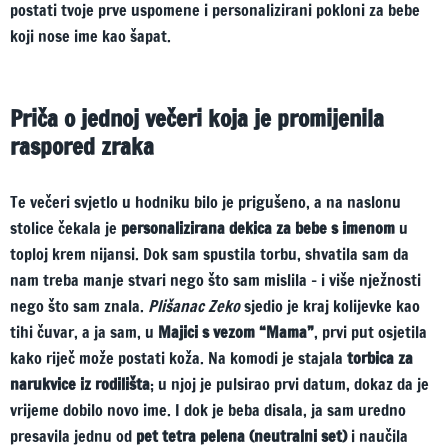
postati tvoje prve uspomene i personalizirani pokloni za bebe
koji nose ime kao šapat.
Priča o jednoj večeri koja je promijenila
raspored zraka
Te večeri svjetlo u hodniku bilo je prigušeno, a na naslonu
stolice čekala je
personalizirana dekica za bebe s imenom
u
toploj krem nijansi. Dok sam spustila torbu, shvatila sam da
nam treba manje stvari nego što sam mislila – i više nježnosti
nego što sam znala.
Plišanac Zeko
sjedio je kraj kolijevke kao
tihi čuvar, a ja sam, u
Majici s vezom “Mama”
, prvi put osjetila
kako riječ može postati koža. Na komodi je stajala
torbica za
narukvice iz rodilišta
; u njoj je pulsirao prvi datum, dokaz da je
vrijeme dobilo novo ime. I dok je beba disala, ja sam uredno
presavila jednu od
pet tetra pelena (neutralni set)
i naučila