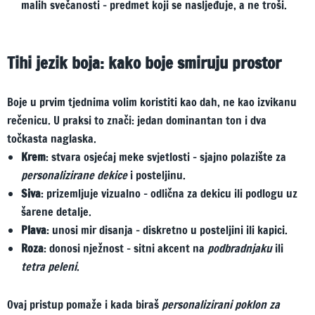
malih svečanosti – predmet koji se nasljeđuje, a ne troši.
Tihi jezik boja: kako boje smiruju prostor
Boje u prvim tjednima volim koristiti kao dah, ne kao izvikanu
rečenicu. U praksi to znači: jedan dominantan ton i dva
točkasta naglaska.
Krem
: stvara osjećaj meke svjetlosti – sjajno polazište za
personalizirane dekice
i posteljinu.
Siva
: prizemljuje vizualno – odlična za dekicu ili podlogu uz
šarene detalje.
Plava
: unosi mir disanja – diskretno u posteljini ili kapici.
Roza
: donosi nježnost – sitni akcent na
podbradnjaku
ili
tetra peleni
.
Ovaj pristup pomaže i kada biraš
personalizirani poklon za