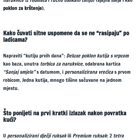
narukvice iz rodilišta
i
ručno oslikani tanjur
(sjajna ideja i kao
poklon za krštenje
).
Kako čuvati sitne uspomene da se ne “rasipaju” po
ladicama?
Napraviti “kutiju prvih dana”:
Deluxe poklon kutija s vrpcom
kao baza, unutra
torbica za narukvice
, odabrana kartica
“Sanjaj smjelo”
s datumom, i
personalizirana vrećica
s prvom
robicom. Jedna kutija, mnogo tišine sačuvane na jednom
mjestu.
Što ponijeti na prvi kratki izlazak nakon povratka
kući?
U
personalizirani dječji ruksak
ili
Premium ruksak
: 2
tetra