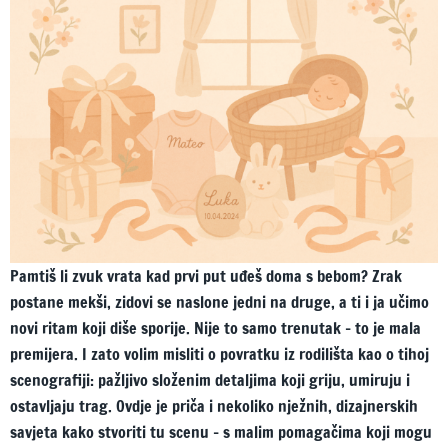
Pamtiš li zvuk vrata kad prvi put uđeš doma s bebom? Zrak
postane mekši, zidovi se naslone jedni na druge, a ti i ja učimo
novi ritam koji diše sporije. Nije to samo trenutak – to je mala
premijera. I zato volim misliti o povratku iz rodilišta kao o tihoj
scenografiji: pažljivo složenim detaljima koji griju, umiruju i
ostavljaju trag. Ovdje je priča i nekoliko nježnih, dizajnerskih
savjeta kako stvoriti tu scenu – s malim pomagačima koji mogu