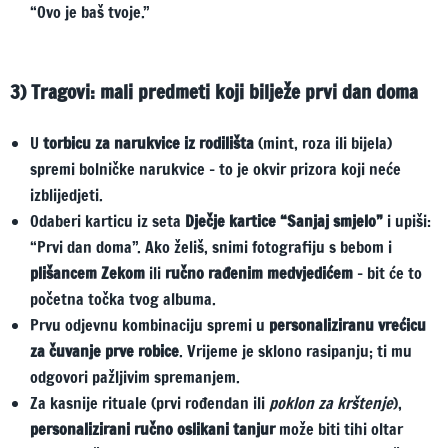
“Ovo je baš tvoje.”
3) Tragovi: mali predmeti koji bilježe prvi dan doma
U
torbicu za narukvice iz rodilišta
(mint, roza ili bijela)
spremi bolničke narukvice – to je okvir prizora koji neće
izblijedjeti.
Odaberi karticu iz seta
Dječje kartice “Sanjaj smjelo”
i upiši:
“Prvi dan doma”. Ako želiš, snimi fotografiju s bebom i
plišancem Zekom
ili
ručno rađenim medvjedićem
– bit će to
početna točka tvog albuma.
Prvu odjevnu kombinaciju spremi u
personaliziranu vrećicu
za čuvanje prve robice
. Vrijeme je sklono rasipanju; ti mu
odgovori pažljivim spremanjem.
Za kasnije rituale (prvi rođendan ili
poklon za krštenje
),
personalizirani ručno oslikani tanjur
može biti tihi oltar