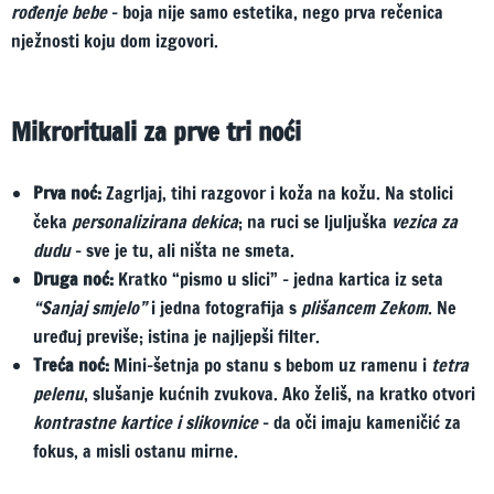
rođenje bebe
– boja nije samo estetika, nego prva rečenica
nježnosti koju dom izgovori.
Mikrorituali za prve tri noći
Prva noć:
Zagrljaj, tihi razgovor i koža na kožu. Na stolici
čeka
personalizirana dekica
; na ruci se ljuljuška
vezica za
dudu
– sve je tu, ali ništa ne smeta.
Druga noć:
Kratko “pismo u slici” – jedna kartica iz seta
“Sanjaj smjelo”
i jedna fotografija s
plišancem Zekom
. Ne
uređuj previše; istina je najljepši filter.
Treća noć:
Mini-šetnja po stanu s bebom uz ramenu i
tetra
pelenu
, slušanje kućnih zvukova. Ako želiš, na kratko otvori
kontrastne kartice i slikovnice
– da oči imaju kameničić za
fokus, a misli ostanu mirne.