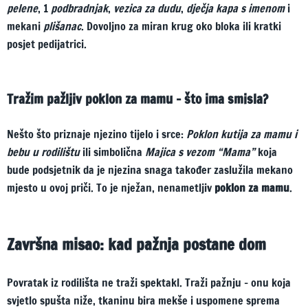
pelene
, 1
podbradnjak
,
vezica za dudu
,
dječja kapa s imenom
i
mekani
plišanac
. Dovoljno za miran krug oko bloka ili kratki
posjet pedijatrici.
Tražim pažljiv poklon za mamu – što ima smisla?
Nešto što priznaje njezino tijelo i srce:
Poklon kutija za mamu i
bebu u rodilištu
ili simbolična
Majica s vezom “Mama”
koja
bude podsjetnik da je njezina snaga također zaslužila mekano
mjesto u ovoj priči. To je nježan, nenametljiv
poklon za mamu
.
Završna misao: kad pažnja postane dom
Povratak iz rodilišta ne traži spektakl. Traži pažnju – onu koja
svjetlo spušta niže, tkaninu bira mekše i uspomene sprema