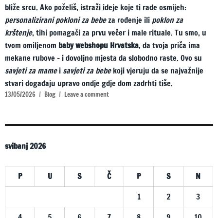
bliže srcu. Ako poželiš, istraži ideje koje ti rade osmijeh:
personalizirani pokloni za bebe
za rođenje ili
poklon za
krštenje
, tihi pomagači za prvu večer i male rituale. Tu smo, u
tvom omiljenom
baby webshopu Hrvatska
, da tvoja priča ima
mekane rubove – i dovoljno mjesta da slobodno raste. Ovo su
savjeti za mame
i
savjeti za bebe
koji vjeruju da se najvažnije
stvari događaju upravo ondje gdje dom zadrhti tiše.
Posted
Categories
on
13/05/2026
Blog
Leave a comment
on
Kad
dom
zadrhti
tiše
svibanj 2026
i
nastane
mala
P
U
S
Č
P
S
N
scenografija
povratka
1
2
3
iz
rodilišta
4
5
6
7
8
9
10