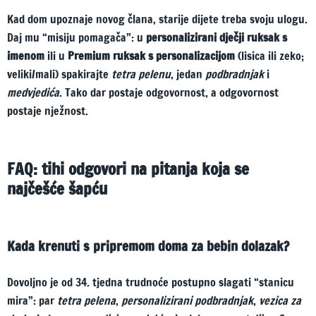
Kad dom upoznaje novog člana, starije dijete treba svoju ulogu.
Daj mu “misiju pomagača”: u
personalizirani dječji ruksak s
imenom
ili u
Premium ruksak s personalizacijom
(lisica ili zeko;
veliki/mali) spakirajte
tetra pelenu
, jedan
podbradnjak
i
medvjedića
. Tako dar postaje odgovornost, a odgovornost
postaje nježnost.
FAQ: tihi odgovori na pitanja koja se
najčešće šapću
Kada krenuti s pripremom doma za bebin dolazak?
Dovoljno je od 34. tjedna trudnoće postupno slagati “stanicu
mira”: par
tetra pelena
,
personalizirani podbradnjak
,
vezica za