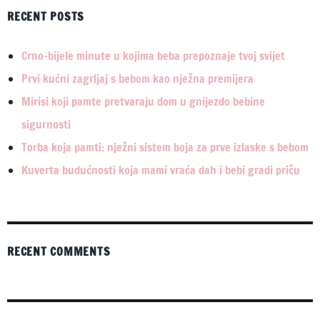
RECENT POSTS
Crno-bijele minute u kojima beba prepoznaje tvoj svijet
Prvi kućni zagrljaj s bebom kao nježna premijera
Mirisi koji pamte pretvaraju dom u gnijezdo bebine
sigurnosti
Torba koja pamti: nježni sistem boja za prve izlaske s bebom
Kuverta budućnosti koja mami vraća dah i bebi gradi priču
RECENT COMMENTS