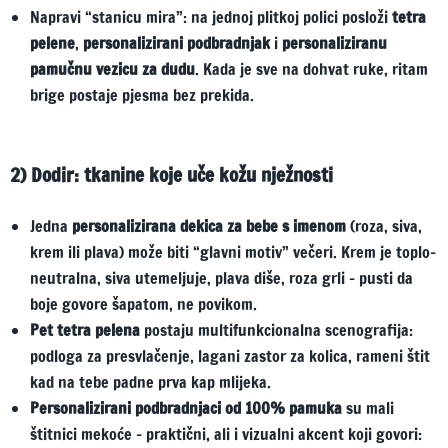
Napravi “stanicu mira”: na jednoj plitkoj polici posloži
tetra
pelene
,
personalizirani podbradnjak
i
personaliziranu
pamučnu vezicu za dudu
. Kada je sve na dohvat ruke, ritam
brige postaje pjesma bez prekida.
2) Dodir: tkanine koje uče kožu nježnosti
Jedna
personalizirana dekica za bebe s imenom
(roza, siva,
krem ili plava) može biti “glavni motiv” večeri. Krem je toplo-
neutralna, siva utemeljuje, plava diše, roza grli – pusti da
boje govore šapatom, ne povikom.
Pet tetra pelena
postaju multifunkcionalna scenografija:
podloga za presvlačenje, lagani zastor za kolica, rameni štit
kad na tebe padne prva kap mlijeka.
Personalizirani podbradnjaci od 100% pamuka
su mali
štitnici mekoće – praktični, ali i vizualni akcent koji govori: