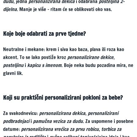
dudu
, jedna
personalizirana dekica
i odabrana
posteljina 2-
dijelna
. Manje je više – ritam će se oblikovati oko vas.
Koje boje odabrati za prve tjedne?
Neutralne i mekane: krem i siva kao baza, plava ili roza kao
akcent. To se lako postiže kroz
personalizirane dekice
,
posteljinu
i
kapicu s imenom
. Boje neka budu pozadina mira, ne
glavni lik.
Koji su praktični personalizirani pokloni za bebe?
Za svakodnevicu:
personalizirana dekica
,
personalizirani
podbradnjaci
i
pamučna vezica za dudu
. Za uspomene i posebne
datume:
personalizirana vrećica za prvu robicu
,
torbica za