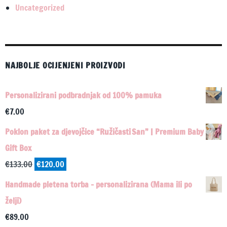
Uncategorized
NAJBOLJE OCIJENJENI PROIZVODI
Personalizirani podbradnjak od 100% pamuka
€
7.00
Poklon paket za djevojčice “Ružičasti San” | Premium Baby
Gift Box
Izvorna
Trenutna
€
133.00
€
120.00
cijena
cijena
Handmade pletena torba – personalizirana (Mama ili po
bila
je:
želji)
je:
€120.00.
€
89.00