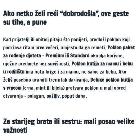
Ako netko želi reći “dobrodošla”, ove geste
su tihe, a pune
Kad prijatelji ili obitelj pitaju što ponijeti, predloži poklon koji
podržava ritam prve večeri, umjesto da ga remeti.
Poklon paket
za rođenje djeteta – Premium ili Standard
okuplja korisne,
nježne predmete bez suvišnosti.
Poklon kutija za mamu i bebu
u rodilištu
ima notu brige i za mamu, ne samo za bebu. Ako
želiš posebno uramiti trenutak darivanja,
Deluxe poklon kutija
s vrpcom
(crna, mint ili bijela) pretvara poklon u mali obred
otvaranja – polagan, pažljiv, poput daha.
Za starijeg brata ili sestru: mali posao velike
važnosti