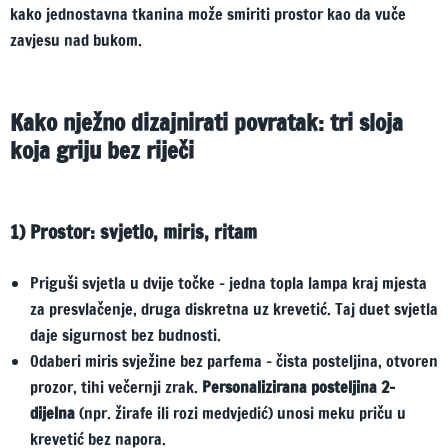
kako jednostavna tkanina može smiriti prostor kao da vuče
zavjesu nad bukom.
Kako nježno dizajnirati povratak: tri sloja
koja griju bez riječi
1) Prostor: svjetlo, miris, ritam
Priguši svjetla u dvije točke – jedna topla lampa kraj mjesta
za presvlačenje, druga diskretna uz krevetić. Taj duet svjetla
daje sigurnost bez budnosti.
Odaberi miris svježine bez parfema – čista posteljina, otvoren
prozor, tihi večernji zrak.
Personalizirana posteljina 2-
dijelna
(npr. žirafe ili rozi medvjedić) unosi meku priču u
krevetić bez napora.