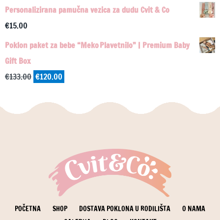
€133.00.
Personalizirana pamučna vezica za dudu Cvit & Co
€
15.00
Poklon paket za bebe “Meko Plavetnilo” | Premium Baby
Gift Box
Izvorna
Trenutna
€
133.00
€
120.00
cijena
cijena
bila
je:
je:
€120.00.
€133.00.
POČETNA
SHOP
DOSTAVA POKLONA U RODILIŠTA
O NAMA