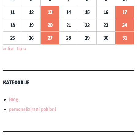
11
12
13
14
15
16
17
18
19
20
21
22
23
24
25
26
27
28
29
30
31
« tra
lip »
KATEGORIJE
Blog
personalizirani pokloni