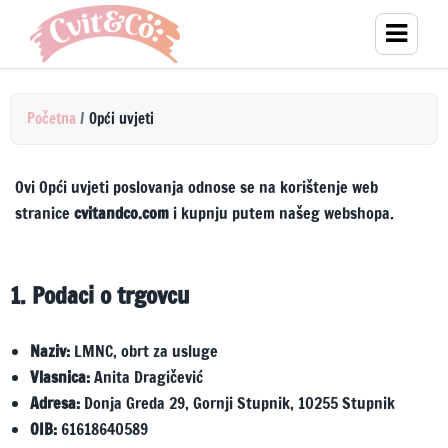
Početna
/
Opći uvjeti
Ovi Opći uvjeti poslovanja odnose se na korištenje web
stranice
cvitandco.com
i kupnju putem našeg webshopa.
1. Podaci o trgovcu
Naziv:
LMNC, obrt za usluge
Vlasnica:
Anita Dragičević
Adresa:
Donja Greda 29, Gornji Stupnik, 10255 Stupnik
OIB:
61618640589