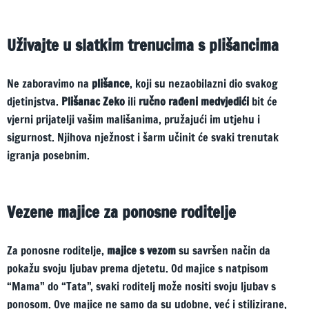
Uživajte u slatkim trenucima s plišancima
Ne zaboravimo na
plišance
, koji su nezaobilazni dio svakog
djetinjstva.
Plišanac Zeko
ili
ručno rađeni medvjedići
bit će
vjerni prijatelji vašim mališanima, pružajući im utjehu i
sigurnost. Njihova nježnost i šarm učinit će svaki trenutak
igranja posebnim.
Vezene majice za ponosne roditelje
Za ponosne roditelje,
majice s vezom
su savršen način da
pokažu svoju ljubav prema djetetu. Od majice s natpisom
“Mama” do “Tata”, svaki roditelj može nositi svoju ljubav s
ponosom. Ove majice ne samo da su udobne, već i stilizirane,