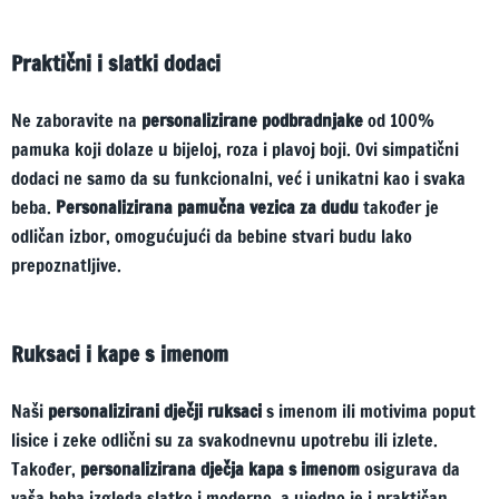
Praktični i slatki dodaci
Ne zaboravite na
personalizirane podbradnjake
od 100%
pamuka koji dolaze u bijeloj, roza i plavoj boji. Ovi simpatični
dodaci ne samo da su funkcionalni, već i unikatni kao i svaka
beba.
Personalizirana pamučna vezica za dudu
također je
odličan izbor, omogućujući da bebine stvari budu lako
prepoznatljive.
Ruksaci i kape s imenom
Naši
personalizirani dječji ruksaci
s imenom ili motivima poput
lisice i zeke odlični su za svakodnevnu upotrebu ili izlete.
Također,
personalizirana dječja kapa s imenom
osigurava da
vaša beba izgleda slatko i moderno, a ujedno je i praktičan