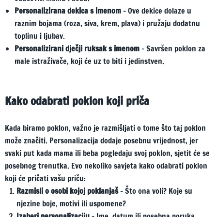
Personalizirana dekica s imenom
– Ove dekice dolaze u
raznim bojama (roza, siva, krem, plava) i pružaju dodatnu
toplinu i ljubav.
Personalizirani dječji ruksak s imenom
– Savršen poklon za
male istraživače, koji će uz to biti i jedinstven.
Kako odabrati poklon koji priča
Kada biramo poklon, važno je razmišljati o tome što taj poklon
može značiti. Personalizacija dodaje posebnu vrijednost, jer
svaki put kada mama ili beba pogledaju svoj poklon, sjetit će se
posebnog trenutka. Evo nekoliko savjeta kako odabrati poklon
koji će pričati vašu priču:
Razmisli o osobi kojoj poklanjaš
– Što ona voli? Koje su
njezine boje, motivi ili uspomene?
Izaberi personalizaciju
– Ime, datum ili posebna poruka