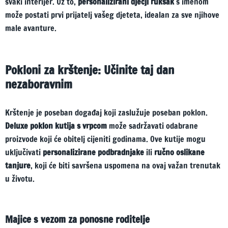
svaki interijer. Uz to,
personalizirani dječji ruksak
s imenom
može postati prvi prijatelj vašeg djeteta, idealan za sve njihove
male avanture.
Pokloni za krštenje: Učinite taj dan
nezaboravnim
Krštenje je poseban događaj koji zaslužuje poseban poklon.
Deluxe poklon kutija s vrpcom
može sadržavati odabrane
proizvode koji će obitelj cijeniti godinama. Ove kutije mogu
uključivati
personalizirane podbradnjake
ili
ručno oslikane
tanjure
, koji će biti savršena uspomena na ovaj važan trenutak
u životu.
Majice s vezom za ponosne roditelje