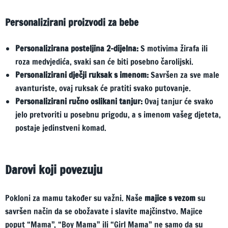
Personalizirani proizvodi za bebe
Personalizirana posteljina 2-dijelna:
S motivima žirafa ili
roza medvjedića, svaki san će biti posebno čarolijski.
Personalizirani dječji ruksak s imenom:
Savršen za sve male
avanturiste, ovaj ruksak će pratiti svako putovanje.
Personalizirani ručno oslikani tanjur:
Ovaj tanjur će svako
jelo pretvoriti u posebnu prigodu, a s imenom vašeg djeteta,
postaje jedinstveni komad.
Darovi koji povezuju
Pokloni za mamu također su važni. Naše
majice s vezom
su
savršen način da se obožavate i slavite majčinstvo. Majice
poput “Mama”, “Boy Mama” ili “Girl Mama” ne samo da su