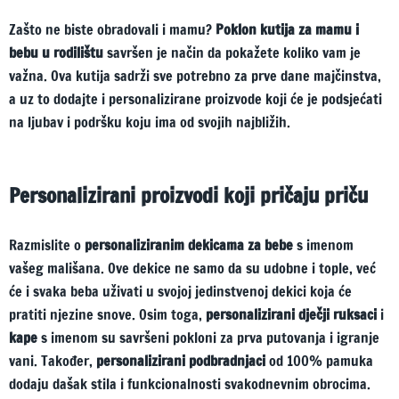
Zašto ne biste obradovali i mamu?
Poklon kutija za mamu i
bebu u rodilištu
savršen je način da pokažete koliko vam je
važna. Ova kutija sadrži sve potrebno za prve dane majčinstva,
a uz to dodajte i personalizirane proizvode koji će je podsjećati
na ljubav i podršku koju ima od svojih najbližih.
Personalizirani proizvodi koji pričaju priču
Razmislite o
personaliziranim dekicama za bebe
s imenom
vašeg mališana. Ove dekice ne samo da su udobne i tople, već
će i svaka beba uživati u svojoj jedinstvenoj dekici koja će
pratiti njezine snove. Osim toga,
personalizirani dječji ruksaci
i
kape
s imenom su savršeni pokloni za prva putovanja i igranje
vani. Također,
personalizirani podbradnjaci
od 100% pamuka
dodaju dašak stila i funkcionalnosti svakodnevnim obrocima.