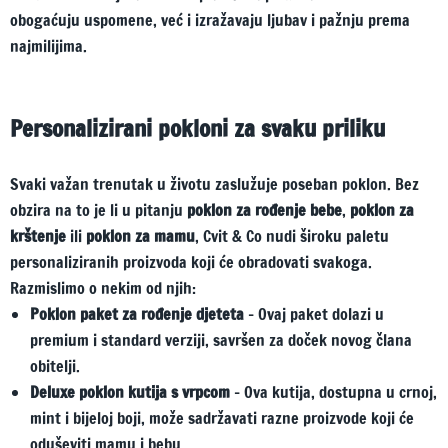
obogaćuju uspomene, već i izražavaju ljubav i pažnju prema
najmilijima.
Personalizirani pokloni za svaku priliku
Svaki važan trenutak u životu zaslužuje poseban poklon. Bez
obzira na to je li u pitanju
poklon za rođenje bebe
,
poklon za
krštenje
ili
poklon za mamu
, Cvit & Co nudi široku paletu
personaliziranih proizvoda koji će obradovati svakoga.
Razmislimo o nekim od njih:
Poklon paket za rođenje djeteta
– Ovaj paket dolazi u
premium i standard verziji, savršen za doček novog člana
obitelji.
Deluxe poklon kutija s vrpcom
– Ova kutija, dostupna u crnoj,
mint i bijeloj boji, može sadržavati razne proizvode koji će
oduševiti mamu i bebu.