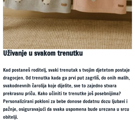
Uživanje u svakom trenutku
Kad postaneš roditelj, svaki trenutak s tvojim djetetom postaje
dragocjen. Od trenutka kada ga prvi put zagrliš, do onih malih,
svakodnevnih čarolija koje dijelite, sve to zajedno stvara
prekrasnu priču. Kako učiniti te trenutke još posebnijima?
Personalizirani pokloni za bebe donose dodatnu dozu ljubavi i
pažnje, osiguravajući da svaka uspomena bude urezana u srcu
obitelji.