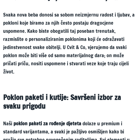
Svaka nova beba donosi sa sobom neizmjernu radost i ljubav, a
pokloni koje biramo za njih često postaju dragocjene
uspomene. Kako biste obogatili taj poseban trenutak,
razmislite o personaliziranim poklonima koji će odražavati
jedinstvenost svake obitelji. U Cvit & Co, vjerujemo da svaki
poklon može biti više od samo materijalnog dara; on može
pričati priču, nositi uspomene i stvarati veze koje traju cijeli
život.
Poklon paketi i kutije: Savršeni izbor za
svaku prigodu
Naši
poklon paketi za rođenje djeteta
dolaze u premium i
standard varijantama, a svaki je pažljivo osmišljen kako bi
pružio sve potrebno novopečenim roditeljima. Svi elementi u