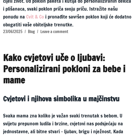
cijeli život. Od poklon paketa i kutija do personaliziranih dekica
i plišanaca, svaki poklon priča svoju priču. Istražite našu
ponudu na
Cvit & Co
i pronađite savršen poklon koji će dodatno
obogatiti vaše obiteljske trenutke.
23/06/2025
Blog
Leave a comment
Kako cvjetovi uče o ljubavi:
Personalizirani pokloni za bebe i
mame
Cvjetovi i njihova simbolika u majčinstvu
Svaka mama zna koliko je važan svaki trenutak s bebom. U
svijetu prepunom ludila i brzine, cvjetovi nas podsjećaju na
jednostavne, ali bitne stvari – ljubav, brigu i nježnost. Kada