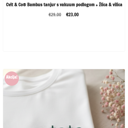
Cvit & Co® Bambus tanjur s vakuum podlogom + žlica & vilica
Izvorna
Trenutna
€
29.00
€
23.00
cijena
cijena
bila
je:
PROČITAJ VIŠE
je:
€23.00.
€29.00.
Akcija!