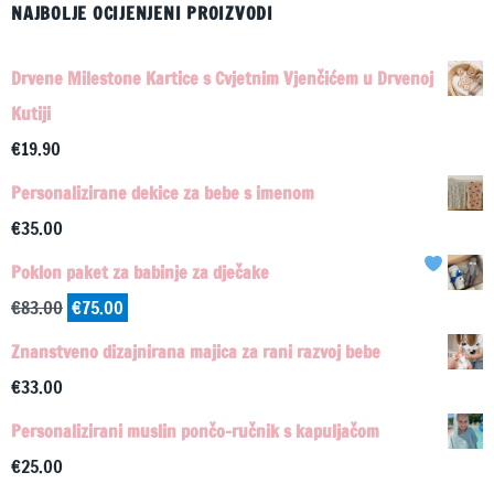
NAJBOLJE OCIJENJENI PROIZVODI
Drvene Milestone Kartice s Cvjetnim Vjenčićem u Drvenoj
Kutiji
€
19.90
Personalizirane dekice za bebe s imenom
€
35.00
Poklon paket za babinje za dječake
Izvorna
Trenutna
€
83.00
€
75.00
cijena
cijena
Znanstveno dizajnirana majica za rani razvoj bebe
bila
je:
€
33.00
je:
€75.00.
Personalizirani muslin pončo–ručnik s kapuljačom
€83.00.
€
25.00