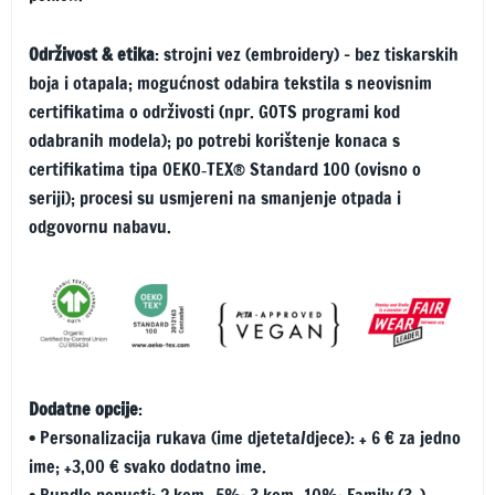
Održivost & etika
: strojni vez (embroidery) – bez tiskarskih
boja i otapala; mogućnost odabira tekstila s neovisnim
certifikatima o održivosti (npr. GOTS programi kod
odabranih modela); po potrebi korištenje konaca s
certifikatima tipa OEKO‑TEX® Standard 100 (ovisno o
seriji); procesi su usmjereni na smanjenje otpada i
odgovornu nabavu.
Dodatne opcije
:
• Personalizacija rukava (ime djeteta/djece): + 6 € za jedno
ime; +3,00 € svako dodatno ime.