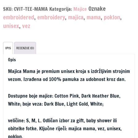
A
Oznake
SKU:
CVIT-TEE-MAMA
Kategorija:
Majice
l
embroidered
,
embroidery
,
majica
,
mama
,
poklon
,
t
unisex
,
vez
e
r
n
OPIS
RECENZIJE (0)
a
Opis
t
i
Majica Mama je premium unisex kroja s izdržljivim strojnim
v
vezom. Izrađena od 100% pamuka za udobnost kroz dan.
e
Dostupne boje majice: Cotton Pink, Dark Heather Blue,
:
White; boje veza: Dark Blue, Light Gold, White;
veličine: S, M, L. Odličan izbor za gift, baby shower ili
obitelke fotke. Ključne riječi: majica mama, vez, unisex,
poklon.