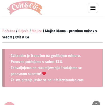
Početna
/
Odjeća
/
Majice
/ Majica Mama – premium unisex s
vezom | Cvit & Co
Cvitandco je trenutno na godišnjem odmoru.
Ponovno počinjemo s radom 13.8.
Zahvaljujemo na razumijevanju i radujemo se
ponovnom susretu!
Za sva pitanja javite se na info@cvitandco.com