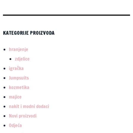
KATEGORIJE PROIZVODA
hranjenje
zdjelice
igračka
Jumpsuits
kozmetika
majice
nakit i modni dodaci
Novi proizvodi
Odjeća