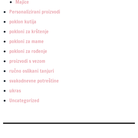
Majice
Personalizirani proizvodi
poklon kutija
pokloni za krštenje
pokloni za mame
pokloni za rođenje
proizvodi s vezom
ručno oslikani tanjuri
svakodnevne potreštine
ukras
Uncategorized