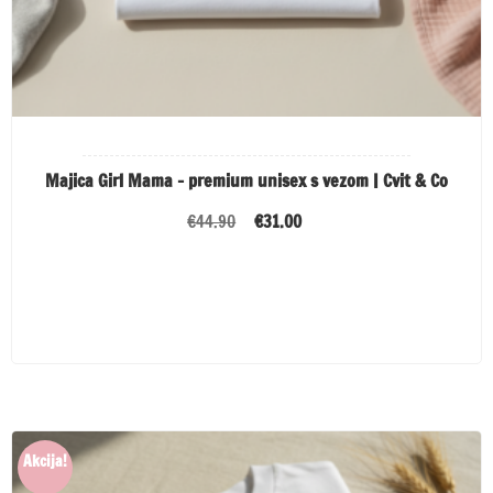
Majica Girl Mama – premium unisex s vezom | Cvit & Co
Izvorna
Trenutna
€
44.90
€
31.00
cijena
cijena
bila
je:
ODABERI OPCIJE
je:
€31.00.
€44.90.
Akcija!