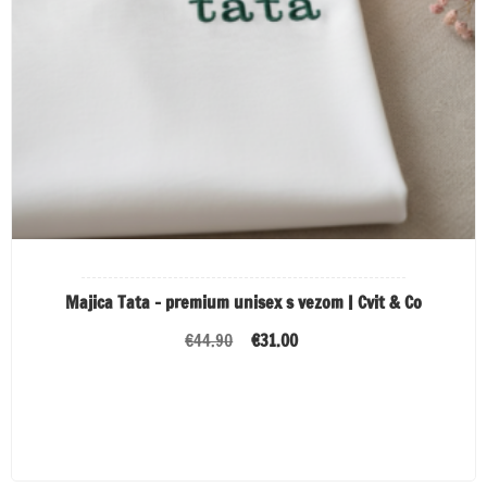
Majica Tata – premium unisex s vezom | Cvit & Co
Izvorna
Trenutna
€
44.90
€
31.00
cijena
cijena
bila
je:
ODABERI OPCIJE
je:
€31.00.
€44.90.