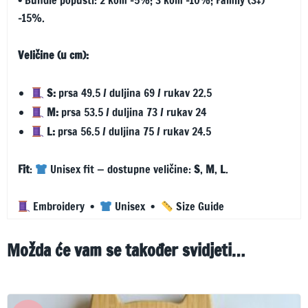
• Bundle popusti: 2 kom −5%; 3 kom −10%; Family (3+)
−15%.
Veličine (u cm):
S:
prsa 49.5 / duljina 69 / rukav 22.5
M:
prsa 53.5 / duljina 73 / rukav 24
L:
prsa 56.5 / duljina 75 / rukav 24.5
Fit
:
Unisex fit — dostupne veličine:
S
,
M
,
L
.
Embroidery
•
Unisex
•
Size Guide
Možda će vam se također svidjeti…