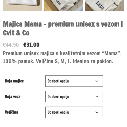
Majica Mama – premium unisex s vezom |
Cvit & Co
Izvorna
Trenutna
€
44.90
€
31.00
cijena
cijena
Premium unisex majica s kvalitetnim vezom “Mama”.
bila
je:
100% pamuk. Veličine S, M, L. Idealno za poklon.
je:
€31.00.
€44.90.
Boja majice
Boja veza
Veličina