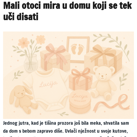
Mali otoci mira u domu koji se tek
velike
rastanke
uči disati
Jednog jutra, kad je tišina prozora još bila meka, shvatila sam
da dom s bebom zapravo diše. Uvlači nježnost u svoje kutove,