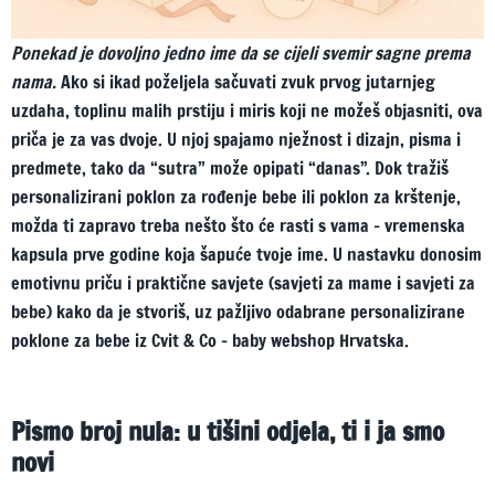
Ponekad je dovoljno jedno ime da se cijeli svemir sagne prema
nama.
Ako si ikad poželjela sačuvati zvuk prvog jutarnjeg
uzdaha, toplinu malih prstiju i miris koji ne možeš objasniti, ova
priča je za vas dvoje. U njoj spajamo nježnost i dizajn, pisma i
predmete, tako da “sutra” može opipati “danas”. Dok tražiš
personalizirani poklon za rođenje bebe ili poklon za krštenje,
možda ti zapravo treba nešto što će rasti s vama – vremenska
kapsula prve godine koja šapuće tvoje ime. U nastavku donosim
emotivnu priču i praktične savjete (savjeti za mame i savjeti za
bebe) kako da je stvoriš, uz pažljivo odabrane personalizirane
poklone za bebe iz Cvit & Co – baby webshop Hrvatska.
Pismo broj nula: u tišini odjela, ti i ja smo
novi