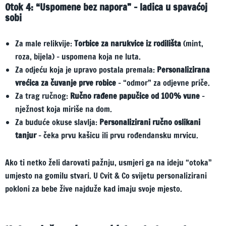
Otok 4: “Uspomene bez napora” – ladica u spavaćoj
sobi
Za male relikvije:
Torbice za narukvice iz rodilišta
(mint,
roza, bijela) – uspomena koja ne luta.
Za odjeću koja je upravo postala premala:
Personalizirana
vrećica za čuvanje prve robice
– “odmor” za odjevne priče.
Za trag ručnog:
Ručno rađene papučice od 100% vune
–
nježnost koja miriše na dom.
Za buduće okuse slavlja:
Personalizirani ručno oslikani
tanjur
– čeka prvu kašicu ili prvu rođendansku mrvicu.
Ako ti netko želi darovati pažnju, usmjeri ga na ideju “otoka”
umjesto na gomilu stvari. U Cvit & Co svijetu personalizirani
pokloni za bebe žive najduže kad imaju svoje mjesto.