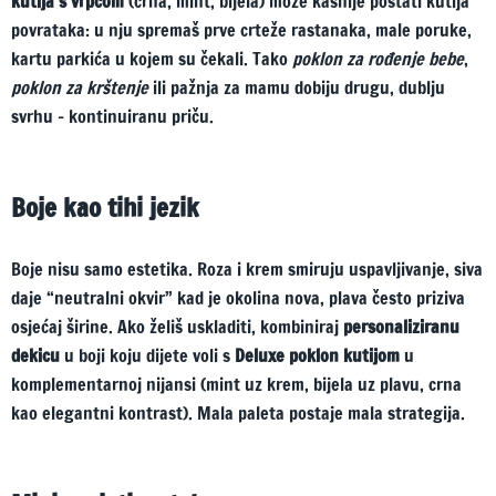
kutija s vrpcom
(crna, mint, bijela) može kasnije postati kutija
povrataka: u nju spremaš prve crteže rastanaka, male poruke,
kartu parkića u kojem su čekali. Tako
poklon za rođenje bebe
,
poklon za krštenje
ili pažnja za mamu dobiju drugu, dublju
svrhu – kontinuiranu priču.
Boje kao tihi jezik
Boje nisu samo estetika. Roza i krem smiruju uspavljivanje, siva
daje “neutralni okvir” kad je okolina nova, plava često priziva
osjećaj širine. Ako želiš uskladiti, kombiniraj
personaliziranu
dekicu
u boji koju dijete voli s
Deluxe poklon kutijom
u
komplementarnoj nijansi (mint uz krem, bijela uz plavu, crna
kao elegantni kontrast). Mala paleta postaje mala strategija.