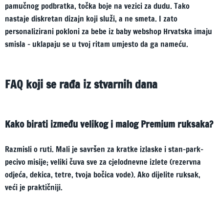
pamučnog podbratka, točka boje na vezici za dudu. Tako
nastaje diskretan dizajn koji služi, a ne smeta. I zato
personalizirani pokloni za bebe iz baby webshop Hrvatska imaju
smisla – uklapaju se u tvoj ritam umjesto da ga nameću.
FAQ koji se rađa iz stvarnih dana
Kako birati između velikog i malog Premium ruksaka?
Razmisli o ruti. Mali je savršen za kratke izlaske i stan-park-
pecivo misije; veliki čuva sve za cjelodnevne izlete (rezervna
odjeća, dekica, tetre, tvoja bočica vode). Ako dijelite ruksak,
veći je praktičniji.