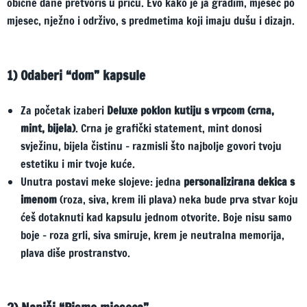
obične dane pretvoriš u priču. Evo kako je ja gradim, mjesec po
mjesec, nježno i održivo, s predmetima koji imaju dušu i dizajn.
1) Odaberi “dom” kapsule
Za početak izaberi
Deluxe poklon kutiju s vrpcom (crna,
mint, bijela)
. Crna je grafički statement, mint donosi
svježinu, bijela čistinu – razmisli što najbolje govori tvoju
estetiku i mir tvoje kuće.
Unutra postavi meke slojeve: jedna
personalizirana dekica s
imenom
(roza, siva, krem ili plava) neka bude prva stvar koju
ćeš dotaknuti kad kapsulu jednom otvorite. Boje nisu samo
boje – roza grli, siva smiruje, krem je neutralna memorija,
plava diše prostranstvo.