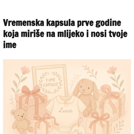
on
Mali
otoci
mira
Vremenska kapsula prve godine
u
domu
koja miriše na mlijeko i nosi tvoje
koji
se
ime
tek
uči
disati