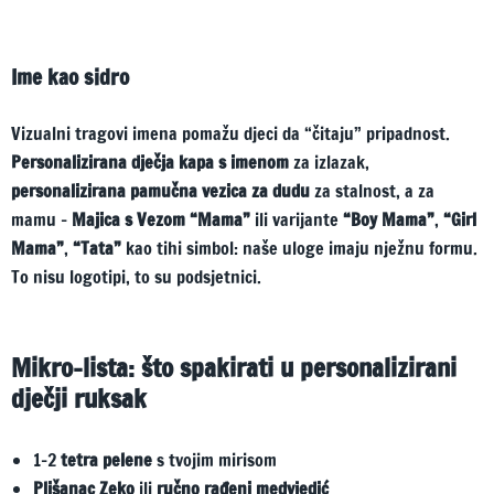
Ime kao sidro
Vizualni tragovi imena pomažu djeci da “čitaju” pripadnost.
Personalizirana dječja kapa s imenom
za izlazak,
personalizirana pamučna vezica za dudu
za stalnost, a za
mamu –
Majica s Vezom “Mama”
ili varijante
“Boy Mama”
,
“Girl
Mama”
,
“Tata”
kao tihi simbol: naše uloge imaju nježnu formu.
To nisu logotipi, to su podsjetnici.
Mikro-lista: što spakirati u personalizirani
dječji ruksak
1–2
tetra pelene
s tvojim mirisom
Plišanac Zeko
ili
ručno rađeni medvjedić