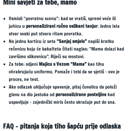
Mini savjeti za tebe, mamo
Osmisli “povratnu scenu”: kad se vratiš, spremi voće ili
juhicu u
personalizirani ručno oslikani tanjur
. Jedna ista
stvar svaki put stvara ritam povratka.
Na jednu karticu iz seta
“Sanjaj smjelo”
napiši kratku
rečenicu koju će baka/teta čitati naglas: “Mama dolazi kad
završimo slikovnicu”. Riječi su mostovi.
Za tebe: odjeni
Majicu s Vezom “Mama”
kao tihu
ohrabrujuću uniformu. Pomaže i tebi da se sjetiš – ovo je
proces, ne test.
Ako odlazak uključuje spavanje, pitaj čuvalicu da položi
glavu na dio jastuka od
personalizirane posteljine
kad
uspavljuje – zajednički miris često skraćuje put do sna.
FAQ – pitanja koja tiho šapću prije odlaska