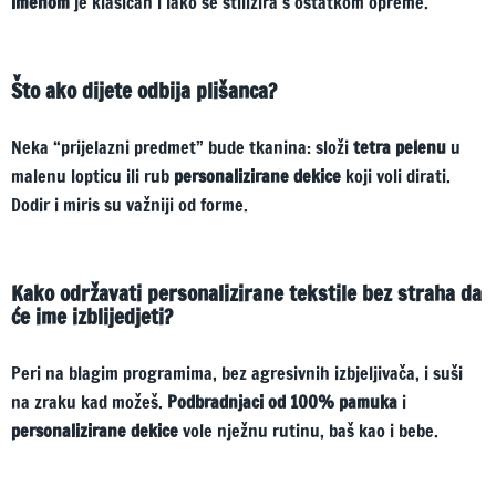
imenom
je klasičan i lako se stilizira s ostatkom opreme.
Što ako dijete odbija plišanca?
Neka “prijelazni predmet” bude tkanina: složi
tetra pelenu
u
malenu lopticu ili rub
personalizirane dekice
koji voli dirati.
Dodir i miris su važniji od forme.
Kako održavati personalizirane tekstile bez straha da
će ime izblijedjeti?
Peri na blagim programima, bez agresivnih izbjeljivača, i suši
na zraku kad možeš.
Podbradnjaci od 100% pamuka
i
personalizirane dekice
vole nježnu rutinu, baš kao i bebe.