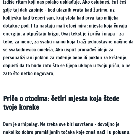
izdiše ritam koji nas polako usklađuje. Ako oslušneš, čut ćeš
gdje taj dah zapinje – kod ulaznih vrata kad žurimo, uz
kolijevku kad treperi san, kraj stola kad prva kap mlijeka
dotakne pod. I tu nastaju mali otoci mira: mjesta koja čuvaju
energiju, a otpuštaju brigu. Ovaj tekst je i priča i mapa – za
tebe, za mene, za svaku mamu koja traži jednostavne načine da
se svakodnevica omekša. Ako usput pronađeš ideju za
personalizirani poklon za rođenje bebe ili poklon za krštenje,
dopusti da to bude zato što se lijepo uklapa u tvoju priču, a ne
zato što netko nagovara.
Priča o otocima: četiri mjesta koja štede
tvoje korake
Dom je arhipelag. Ne treba sve biti savršeno – dovoljno je
nekoliko dobro promišljenih točaka koje znaš naći i u polusnu.