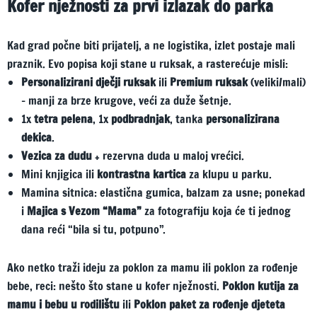
Kofer nježnosti za prvi izlazak do parka
Kad grad počne biti prijatelj, a ne logistika, izlet postaje mali
praznik. Evo popisa koji stane u ruksak, a rasterećuje misli:
Personalizirani dječji ruksak
ili
Premium ruksak
(veliki/mali)
– manji za brze krugove, veći za duže šetnje.
1x
tetra pelena
, 1x
podbradnjak
, tanka
personalizirana
dekica
.
Vezica za dudu
+ rezervna duda u maloj vrećici.
Mini knjigica ili
kontrastna kartica
za klupu u parku.
Mamina sitnica: elastična gumica, balzam za usne; ponekad
i
Majica s Vezom “Mama”
za fotografiju koja će ti jednog
dana reći “bila si tu, potpuno”.
Ako netko traži ideju za poklon za mamu ili poklon za rođenje
bebe, reci: nešto što stane u kofer nježnosti.
Poklon kutija za
mamu i bebu u rodilištu
ili
Poklon paket za rođenje djeteta