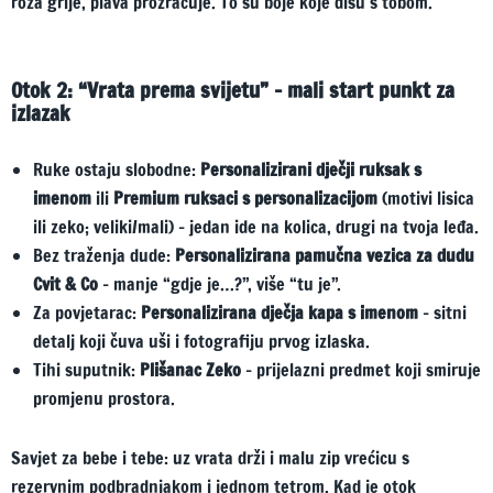
roza grije, plava prozračuje. To su boje koje dišu s tobom.
Otok 2: “Vrata prema svijetu” – mali start punkt za
izlazak
Ruke ostaju slobodne:
Personalizirani dječji ruksak s
imenom
ili
Premium ruksaci s personalizacijom
(motivi lisica
ili zeko; veliki/mali) – jedan ide na kolica, drugi na tvoja leđa.
Bez traženja dude:
Personalizirana pamučna vezica za dudu
Cvit & Co
– manje “gdje je…?”, više “tu je”.
Za povjetarac:
Personalizirana dječja kapa s imenom
– sitni
detalj koji čuva uši i fotografiju prvog izlaska.
Tihi suputnik:
Plišanac Zeko
– prijelazni predmet koji smiruje
promjenu prostora.
Savjet za bebe i tebe: uz vrata drži i malu zip vrećicu s
rezervnim podbradnjakom i jednom tetrom. Kad je otok