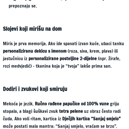
prepoznaju se.
Slojevi koji mirišu na dom
Miris je prva memorija. Ako ide spavati izvan kuće, ubaci tanku
personaliziranu dekicu s imenom
(roza, siva, krem, plava) ili
jastučnicu iz
personalizirane posteljine 2-dijelne
(npr. žirafe,
rozi medvjedić) – tkanina koja je “tvoja” lakše prima san.
Dodiri i zvukovi koji smiruju
Mekoća je jezik.
Ručno rađene papučice od 100% vune
griju
stopala, a blagi šuškavi zvuk
tetra pelene
uz obraz često radi
čuda. Ako voli ritam, kartica iz
Dječjih kartica “Sanjaj smjelo”
može postati mala mantra: “Sanjaj smjelo, vraćam se brzo”.