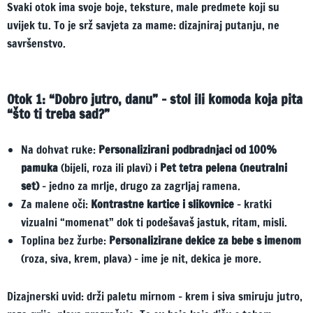
Svaki otok ima svoje boje, teksture, male predmete koji su
uvijek tu. To je srž savjeta za mame: dizajniraj putanju, ne
savršenstvo.
Otok 1: “Dobro jutro, danu” – stol ili komoda koja pita
“što ti treba sad?”
Na dohvat ruke:
Personalizirani podbradnjaci od 100%
pamuka
(bijeli, roza ili plavi) i
Pet tetra pelena (neutralni
set)
– jedno za mrlje, drugo za zagrljaj ramena.
Za malene oči:
Kontrastne kartice i slikovnice
– kratki
vizualni “momenat” dok ti podešavaš jastuk, ritam, misli.
Toplina bez žurbe:
Personalizirane dekice za bebe s imenom
(roza, siva, krem, plava) – ime je nit, dekica je more.
Dizajnerski uvid: drži paletu mirnom – krem i siva smiruju jutro,