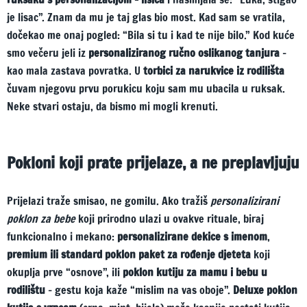
je lisac”. Znam da mu je taj glas bio most. Kad sam se vratila,
dočekao me onaj pogled: “Bila si tu i kad te nije bilo.” Kod kuće
smo večeru jeli iz
personaliziranog ručno oslikanog tanjura
–
kao mala zastava povratka. U
torbici za narukvice iz rodilišta
čuvam njegovu prvu porukicu koju sam mu ubacila u ruksak.
Neke stvari ostaju, da bismo mi mogli krenuti.
Pokloni koji prate prijelaze, a ne preplavljuju
Prijelazi traže smisao, ne gomilu. Ako tražiš
personalizirani
poklon za bebe
koji prirodno ulazi u ovakve rituale, biraj
funkcionalno i mekano:
personalizirane dekice s imenom
,
premium ili standard poklon paket za rođenje djeteta
koji
okuplja prve “osnove”, ili
poklon kutiju za mamu i bebu u
rodilištu
– gestu koja kaže “mislim na vas oboje”.
Deluxe poklon