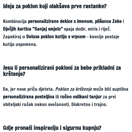
Ideja za poklon koji olakšava prve rastanke?
Kombinacija
personalizirane dekice s imenom
,
plišanca Zeke
i
Dječjih kartica “Sanjaj smjelo”
spaja dodir, miris i riječ.
Zapakiraj u
Deluxe poklon kutiju s vrpcom
– kasnije postaje
kutija uspomena.
Jesu li personalizirani pokloni za bebe prikladni za
krštenje?
Da, jer nose priču djeteta.
Poklon za krštenje
može biti suptilna
personalizirana posteljina
ili
ručno oslikani tanjur
za prvi
obiteljski ručak nakon svečanosti. Diskretno i trajno.
Gdje pronaći inspiraciju i sigurnu kupnju?