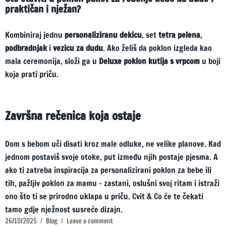
praktičan i nježan?
Kombiniraj jednu
personaliziranu dekicu
, set
tetra pelena
,
podbradnjak
i
vezicu za dudu
. Ako želiš da poklon izgleda kao
mala ceremonija, složi ga u
Deluxe poklon kutija s vrpcom
u boji
koja prati priču.
Završna rečenica koja ostaje
Dom s bebom uči disati kroz male odluke, ne velike planove. Kad
jednom postaviš svoje otoke, put između njih postaje pjesma. A
ako ti zatreba inspiracija za personalizirani poklon za bebe ili
tih, pažljiv poklon za mamu – zastani, oslušni svoj ritam i istraži
ono što ti se prirodno uklapa u priču. Cvit & Co će te čekati
tamo gdje nježnost susreće dizajn.
Posted
Categories
on
26/10/2025
Blog
Leave a comment