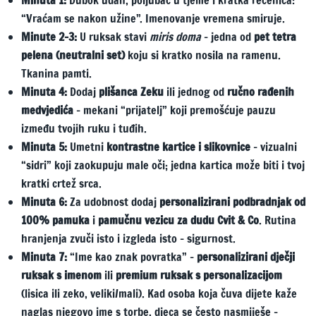
Minuta 1:
Dubok udah, poljubac u tjeme i kratka rečenica:
“Vraćam se nakon užine”. Imenovanje vremena smiruje.
Minute 2–3:
U ruksak stavi
miris doma
– jedna od
pet tetra
pelena (neutralni set)
koju si kratko nosila na ramenu.
Tkanina pamti.
Minuta 4:
Dodaj
plišanca Zeku
ili jednog od
ručno rađenih
medvjedića
– mekani “prijatelj” koji premošćuje pauzu
između tvojih ruku i tuđih.
Minuta 5:
Umetni
kontrastne kartice i slikovnice
– vizualni
“sidri” koji zaokupuju male oči; jedna kartica može biti i tvoj
kratki crtež srca.
Minuta 6:
Za udobnost dodaj
personalizirani podbradnjak od
100% pamuka
i
pamučnu vezicu za dudu Cvit & Co
. Rutina
hranjenja zvuči isto i izgleda isto – sigurnost.
Minuta 7:
“Ime kao znak povratka” –
personalizirani dječji
ruksak s imenom
ili
premium ruksak s personalizacijom
(lisica ili zeko, veliki/mali). Kad osoba koja čuva dijete kaže
naglas njegovo ime s torbe, djeca se često nasmiješe –