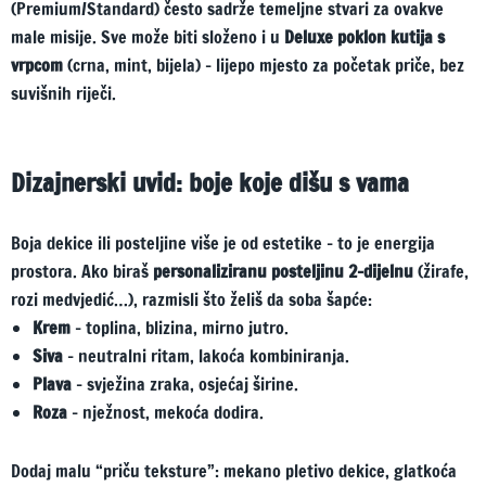
(Premium/Standard) često sadrže temeljne stvari za ovakve
male misije. Sve može biti složeno i u
Deluxe poklon kutija s
vrpcom
(crna, mint, bijela) – lijepo mjesto za početak priče, bez
suvišnih riječi.
Dizajnerski uvid: boje koje dišu s vama
Boja dekice ili posteljine više je od estetike – to je energija
prostora. Ako biraš
personaliziranu posteljinu 2-dijelnu
(žirafe,
rozi medvjedić…), razmisli što želiš da soba šapće:
Krem
– toplina, blizina, mirno jutro.
Siva
– neutralni ritam, lakoća kombiniranja.
Plava
– svježina zraka, osjećaj širine.
Roza
– nježnost, mekoća dodira.
Dodaj malu “priču teksture”: mekano pletivo dekice, glatkoća