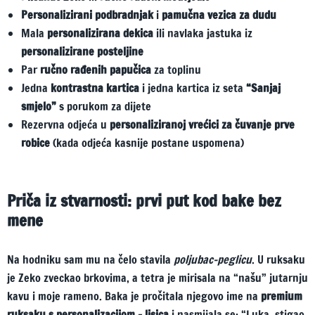
Personalizirani podbradnjak
i
pamučna vezica za dudu
Mala
personalizirana dekica
ili navlaka jastuka iz
personalizirane posteljine
Par
ručno rađenih papučica
za toplinu
Jedna
kontrastna kartica
i jedna kartica iz seta
“Sanjaj
smjelo”
s porukom za dijete
Rezervna odjeća u
personaliziranoj vrećici za čuvanje prve
robice
(kada odjeća kasnije postane uspomena)
Priča iz stvarnosti: prvi put kod bake bez
mene
Na hodniku sam mu na čelo stavila
poljubac-peglicu
. U ruksaku
je Zeko zveckao brkovima, a tetra je mirisala na “našu” jutarnju
kavu i moje rameno. Baka je pročitala njegovo ime na
premium
ruksaku s personalizacijom – lisica
i nasmijala se: “Luka, stigao