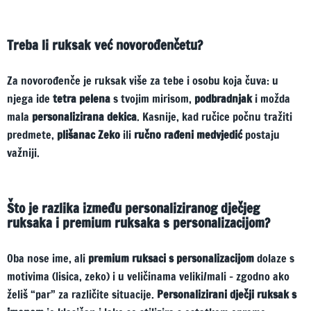
Treba li ruksak već novorođenčetu?
Za novorođenče je ruksak više za tebe i osobu koja čuva: u
njega ide
tetra pelena
s tvojim mirisom,
podbradnjak
i možda
mala
personalizirana dekica
. Kasnije, kad ručice počnu tražiti
predmete,
plišanac Zeko
ili
ručno rađeni medvjedić
postaju
važniji.
Što je razlika između personaliziranog dječjeg
ruksaka i premium ruksaka s personalizacijom?
Oba nose ime, ali
premium ruksaci s personalizacijom
dolaze s
motivima (lisica, zeko) i u veličinama veliki/mali – zgodno ako
želiš “par” za različite situacije.
Personalizirani dječji ruksak s