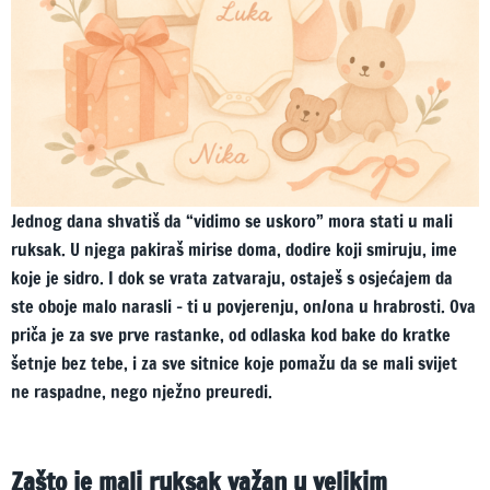
Jednog dana shvatiš da “vidimo se uskoro” mora stati u mali
ruksak. U njega pakiraš mirise doma, dodire koji smiruju, ime
koje je sidro. I dok se vrata zatvaraju, ostaješ s osjećajem da
ste oboje malo narasli – ti u povjerenju, on/ona u hrabrosti. Ova
priča je za sve prve rastanke, od odlaska kod bake do kratke
šetnje bez tebe, i za sve sitnice koje pomažu da se mali svijet
ne raspadne, nego nježno preuredi.
Zašto je mali ruksak važan u velikim