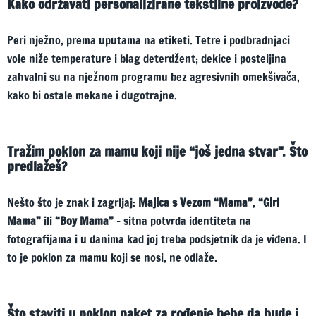
Kako održavati personalizirane tekstilne proizvode?
Peri nježno, prema uputama na etiketi. Tetre i podbradnjaci
vole niže temperature i blag deterdžent; dekice i posteljina
zahvalni su na nježnom programu bez agresivnih omekšivača,
kako bi ostale mekane i dugotrajne.
Tražim poklon za mamu koji nije “još jedna stvar”. Što
predlažeš?
Nešto što je znak i zagrljaj:
Majica s Vezom “Mama”
,
“Girl
Mama”
ili
“Boy Mama”
– sitna potvrda identiteta na
fotografijama i u danima kad joj treba podsjetnik da je viđena. I
to je poklon za mamu koji se nosi, ne odlaže.
Što staviti u poklon paket za rođenje bebe da bude i