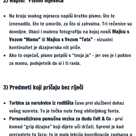
2) Napiši “Pismo mjeseca”
Na kraju svakog mjeseca napiši kratko pismo: što te
iznenadilo, što te umorilo, za što si zahvalna. Tri rečenice su
dovoljne. Ubaci i malenu fotografiju na kojoj nosiš
Majicu s
Vezom “Mama”
ili
Majicu s Vezom “Tata”
– vizualni
kontinuitet je dizajnerska nit priče.
Ako to osjećaš, pismo potpiši s “tvoja ja” – jer ovo je i poklon
za mamu, podsjetnik da si i ti rasla.
3) Predmeti koji pričaju bez riječi
Torbica za narukvice iz rodilišta
čuva prvi službeni dokaz
vašeg susreta. To je točka nula tvog obiteljskog fonta.
Personalizirana pamučna vezica za dudu Cvit & Co
– prvi
komad “grip dizajna” koji dijete uči držati. Spremi je kad
prerastete tu fazu; to je mala lekcija koordinacije zapisana u