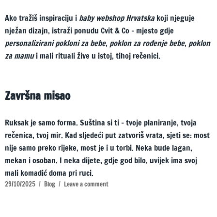
Ako tražiš inspiraciju i
baby webshop Hrvatska
koji njeguje
nježan dizajn, istraži ponudu Cvit & Co – mjesto gdje
personalizirani pokloni za bebe
,
poklon za rođenje bebe
,
poklon
za mamu
i mali rituali žive u istoj, tihoj rečenici.
Završna misao
Ruksak je samo forma. Suština si ti – tvoje planiranje, tvoja
rečenica, tvoj mir. Kad sljedeći put zatvoriš vrata, sjeti se: most
nije samo preko rijeke, most je i u torbi. Neka bude lagan,
mekan i osoban. I neka dijete, gdje god bilo, uvijek ima svoj
mali komadić doma pri ruci.
Posted
Categories
on
29/10/2025
Blog
Leave a comment
on
Mali
ruksak
za