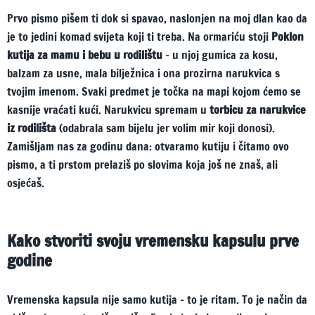
Prvo pismo pišem ti dok si spavao, naslonjen na moj dlan kao da
je to jedini komad svijeta koji ti treba. Na ormariću stoji
Poklon
kutija za mamu i bebu u rodilištu
– u njoj gumica za kosu,
balzam za usne, mala bilježnica i ona prozirna narukvica s
tvojim imenom. Svaki predmet je točka na mapi kojom ćemo se
kasnije vraćati kući. Narukvicu spremam u
torbicu za narukvice
iz rodilišta
(odabrala sam bijelu jer volim mir koji donosi).
Zamišljam nas za godinu dana: otvaramo kutiju i čitamo ovo
pismo, a ti prstom prelaziš po slovima koja još ne znaš, ali
osjećaš.
Kako stvoriti svoju vremensku kapsulu prve
godine
Vremenska kapsula nije samo kutija – to je ritam. To je način da