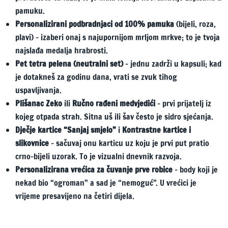
pamuku.
Personalizirani podbradnjaci od 100% pamuka
(bijeli, roza,
plavi) – izaberi onaj s najupornijom mrljom mrkve; to je tvoja
najslađa medalja hrabrosti.
Pet tetra pelena (neutralni set)
– jednu zadrži u kapsuli; kad
je dotakneš za godinu dana, vrati se zvuk tihog
uspavljivanja.
Plišanac Zeko
ili
Ručno rađeni medvjedići
– prvi prijatelj iz
kojeg otpada strah. Sitna uš ili šav često je sidro sjećanja.
Dječje kartice “Sanjaj smjelo”
i
Kontrastne kartice i
slikovnice
– sačuvaj onu karticu uz koju je prvi put pratio
crno-bijeli uzorak. To je vizualni dnevnik razvoja.
Personalizirana vrećica za čuvanje prve robice
– body koji je
nekad bio “ogroman” a sad je “nemoguć”. U vrećici je
vrijeme presavijeno na četiri dijela.