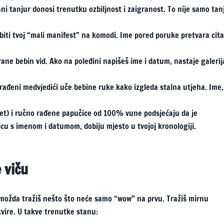
ni tanjur donosi trenutku ozbiljnost i zaigranost. To nije samo tanj
biti tvoj “mali manifest” na komodi. Ime pored poruke pretvara cita
rane bebin vid. Ako na poleđini napišeš ime i datum, nastaje galerij
 rađeni medvjedići uče bebine ruke kako izgleda stalna utjeha. Ime,
set) i ručno rađene papučice od 100% vune podsjećaju da je
icu s imenom i datumom, dobiju mjesto u tvojoj kronologiji.
 viču
, možda tražiš nešto što neće samo “wow” na prvu. Tražiš mirnu
kvire. U takve trenutke stanu: