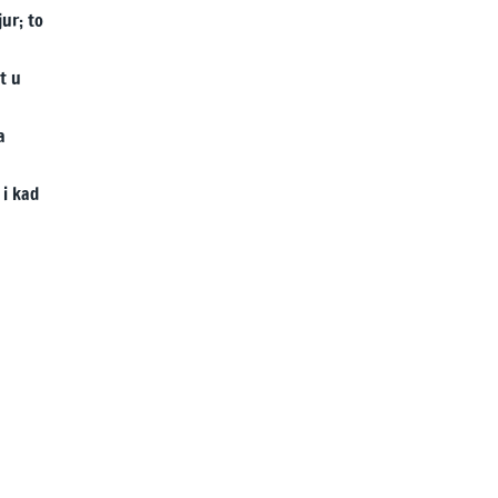
ur; to
t u
a
 i kad