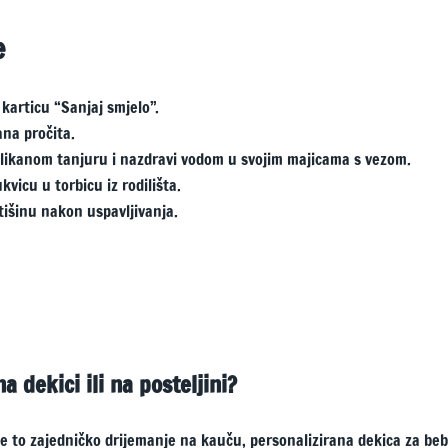
e
 karticu “Sanjaj smjelo”.
ana pročita.
slikanom tanjuru i nazdravi vodom u svojim majicama s vezom.
vicu u torbicu iz rodilišta.
 tišinu nakon uspavljivanja.
na dekici ili na posteljini?
je to zajedničko drijemanje na kauču, personalizirana dekica za beb