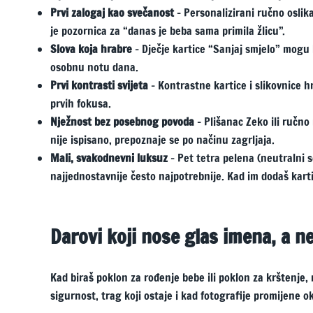
Prvi zalogaj kao svečanost
– Personalizirani ručno oslika
je pozornica za “danas je beba sama primila žlicu”.
Slova koja hrabre
– Dječje kartice “Sanjaj smjelo” mogu 
osobnu notu dana.
Prvi kontrasti svijeta
– Kontrastne kartice i slikovnice h
prvih fokusa.
Nježnost bez posebnog povoda
– Plišanac Zeko ili ručno
nije ispisano, prepoznaje se po načinu zagrljaja.
Mali, svakodnevni luksuz
– Pet tetra pelena (neutralni 
najjednostavnije često najpotrebnije. Kad im dodaš kart
Darovi koji nose glas imena, a ne
Kad biraš poklon za rođenje bebe ili poklon za krštenje
sigurnost, trag koji ostaje i kad fotografije promijene o