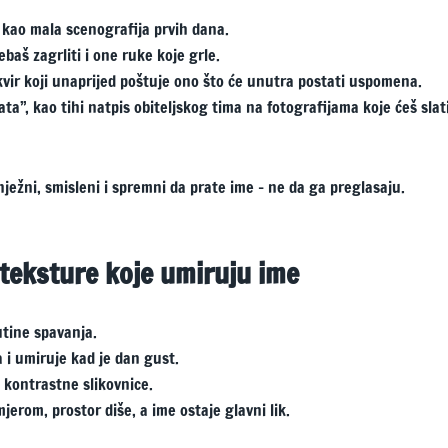
 kao mala scenografija prvih dana.
baš zagrliti i one ruke koje grle.
okvir koji unaprijed poštuje ono što će unutra postati uspomena.
”, kao tihi natpis obiteljskog tima na fotografijama koje ćeš slat
nježni, smisleni i spremni da prate ime – ne da ga preglasaju.
i teksture koje umiruju ime
utine spavanja.
a i umiruje kad je dan gust.
i kontrastne slikovnice.
erom, prostor diše, a ime ostaje glavni lik.