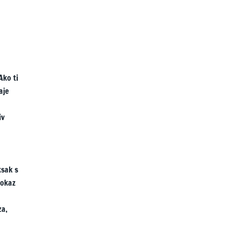
Ako ti
aje
iv
ksak s
tokaz
za,