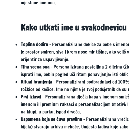
mjestom: imenom.
Kako utkati ime u svakodnevicu 
Toplina dodira
– Personalizirane dekice za bebe s imenom 
je prostor smiren, siva i krem nose mir tišine; ako voliš
orijentir za uspavljivanje.
Tiha scena sna
– Personalizirana posteljina 2-dijelna (ž
isprati ime, bebin pogled uči ritam ponavljanja: isti oblici,
Ritual hranjenja
– Personalizirani podbradnjaci od 100% 
točkice od kašice. Ime na njima je tvoj podsjetnik da su
Prvi izlasci
– Personalizirana dječja kapa s imenom smješt
imenom ili premium ruksaci s personalizacijom (motivi: li
na klupi, u parku, ispod drveća.
Uspomena koja se čuva pravilno
– Personalizirana vrećica
bijela) stvaraju arhivu mekoće. Umjesto ladica koje zab