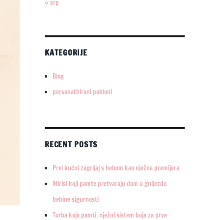
« srp
KATEGORIJE
Blog
personalizirani pokloni
RECENT POSTS
Prvi kućni zagrljaj s bebom kao nježna premijera
Mirisi koji pamte pretvaraju dom u gnijezdo
bebine sigurnosti
Torba koja pamti: nježni sistem boja za prve