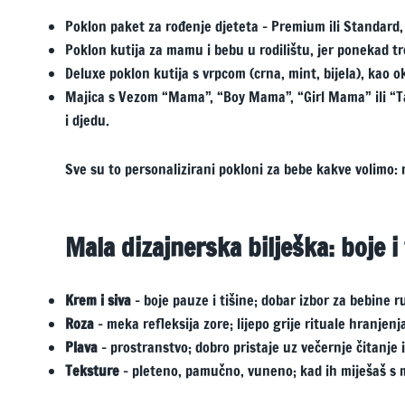
Poklon paket za rođenje djeteta – Premium ili Standard,
Poklon kutija za mamu i bebu u rodilištu, jer ponekad tre
Deluxe poklon kutija s vrpcom (crna, mint, bijela), kao 
Majica s Vezom “Mama”, “Boy Mama”, “Girl Mama” ili “Tata
i djedu.
Sve su to personalizirani pokloni za bebe kakve volimo: 
Mala dizajnerska bilješka: boje 
Krem i siva
– boje pauze i tišine; dobar izbor za bebine r
Roza
– meka refleksija zore; lijepo grije rituale hranjenj
Plava
– prostranstvo; dobro pristaje uz večernje čitanje 
Teksture
– pleteno, pamučno, vuneno; kad ih miješaš s mj