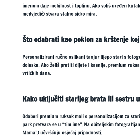
imenom daje mobilnost i toplinu. Ako voliš uređen kutak z
medvjedić) stvara stalno sidro mira.
Što odabrati kao poklon za krštenje koji
Personalizirani ručno oslikani tanjur lijepo stari s fotog
dolaska. Ako želiš pratiti dijete i kasnije, premium ruksac
vrtićkih dana.
Kako uključiti starijeg brata ili sestru 
Odaberi premium ruksak mali s personalizacijom za starije
park pretvara se u “tim ime”. Na obiteljskim fotografija
Mama”) učvršćuju osjećaj pripadnosti.