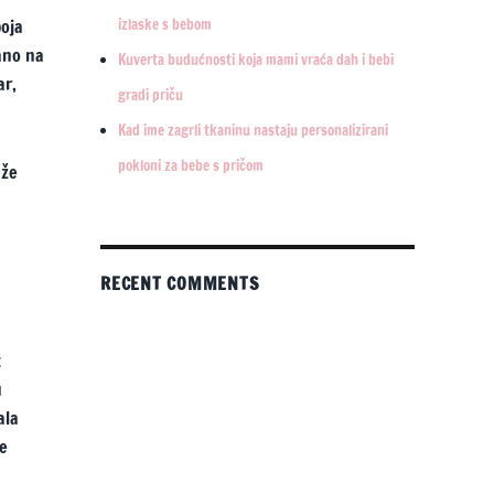
izlaske s bebom
boja
sano na
Kuverta budućnosti koja mami vraća dah i bebi
ar,
gradi priču
Kad ime zagrli tkaninu nastaju personalizirani
pokloni za bebe s pričom
aže
RECENT COMMENTS
t
u
ala
je