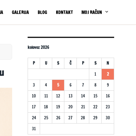
MA
GALERIJA
BLOG
KONTAKT
MOJ RAČUN
kolovoz 2026
P
U
S
Č
P
S
N
ču
1
2
3
4
5
6
7
8
9
10
11
12
13
14
15
16
17
18
19
20
21
22
23
24
25
26
27
28
29
30
31