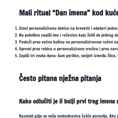
Mali ritual “Dan imena” kod kuć
Stavi personaliziranu dekicu na krevetić i odaberi jednu
Na poleđinu napiši ime i rečenicu koju želiš da jednog d
Posluži prvu voćnu kašicu na personaliziranom ručno o
Spremi prvu robicu u personaliziranu vrećicu i prvu naruk
Zapiši tri zvuka dana: šum perilice, smijeh između žlica,
Često pitana nježna pitanja
Kako odlučiti je li bolji prvi trag imena 
Razmisli gdje se vaša svakodnevica češće ponavlja. Ako 