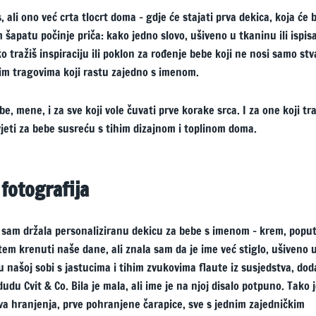
 ali ono već crta tlocrt doma – gdje će stajati prva dekica, koja će 
 šapatu počinje priča: kako jedno slovo, ušiveno u tkaninu ili ispi
ražiš inspiraciju ili poklon za rođenje bebe koji ne nosi samo stv
nim tragovima koji rastu zajedno s imenom.
be, mene, i za sve koji vole čuvati prve korake srca. I za one koji tr
jeti za bebe susreću s tihim dizajnom i toplinom doma.
 fotografija
ma sam držala personaliziranu dekicu za bebe s imenom – krem, popu
em krenuti naše dane, ali znala sam da je ime već stiglo, ušiveno 
u našoj sobi s jastucima i tihim zvukovima flaute iz susjedstva, dod
u Cvit & Co. Bila je mala, ali ime je na njoj disalo potpuno. Tako 
va hranjenja, prve pohranjene čarapice, sve s jednim zajedničkim