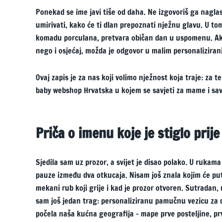
Ponekad se ime javi tiše od daha. Ne izgovoriš ga naglas,
umirivati, kako će ti dlan prepoznati nježnu glavu. U tom
komadu porculana, pretvara običan dan u uspomenu. Ako t
nego i osjećaj, možda je odgovor u malim personalizira
Ovaj zapis je za nas koji volimo nježnost koja traje: za te
baby webshop Hrvatska u kojem se savjeti za mame i sav
Priča o imenu koje je stiglo prije
Sjedila sam uz prozor, a svijet je disao polako. U ruka
pauze između dva otkucaja. Nisam još znala kojim će put
mekani rub koji grije i kad je prozor otvoren. Sutradan, 
sam još jedan trag: personaliziranu pamučnu vezicu za dud
počela naša kućna geografija – mape prve posteljine, pr