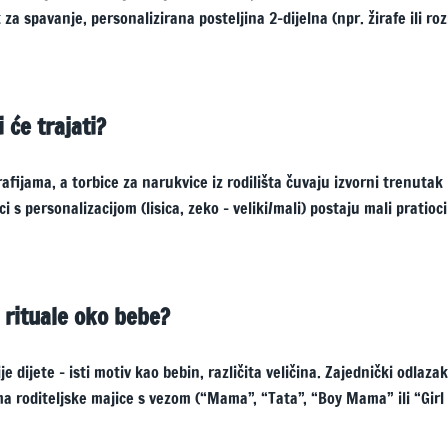
a spavanje, personalizirana posteljina 2-dijelna (npr. žirafe ili roz
 će trajati?
rafijama, a torbice za narukvice iz rodilišta čuvaju izvorni trenutak
i s personalizacijom (lisica, zeko – veliki/mali) postaju mali pratioci
u rituale oko bebe?
 dijete – isti motiv kao bebin, različita veličina. Zajednički odlaza
ma roditeljske majice s vezom (“Mama”, “Tata”, “Boy Mama” ili “Girl