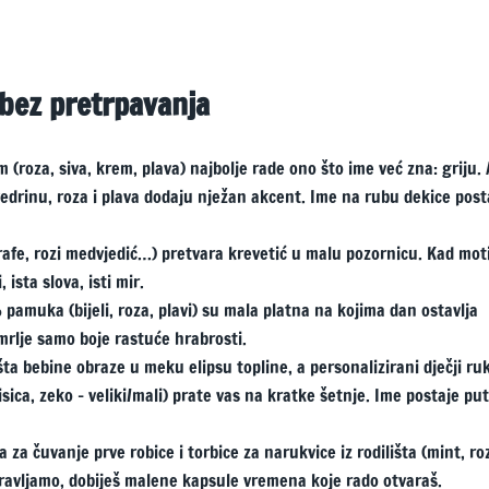
bez pretrpavanja
(roza, siva, krem, plava) najbolje rade ono što ime već zna: griju. 
 vedrinu, roza i plava dodaju nježan akcent. Ime na rubu dekice post
irafe, rozi medvjedić…) pretvara krevetić u malu pozornicu. Kad mot
 ista slova, isti mir.
pamuka (bijeli, roza, plavi) su mala platna na kojima dan ostavlja
 mrlje samo boje rastuće hrabrosti.
a bebine obraze u meku elipsu topline, a personalizirani dječji ru
sica, zeko – veliki/mali) prate vas na kratke šetnje. Ime postaje pu
 za čuvanje prve robice i torbice za narukvice iz rodilišta (mint, ro
oravljamo, dobiješ malene kapsule vremena koje rado otvaraš.