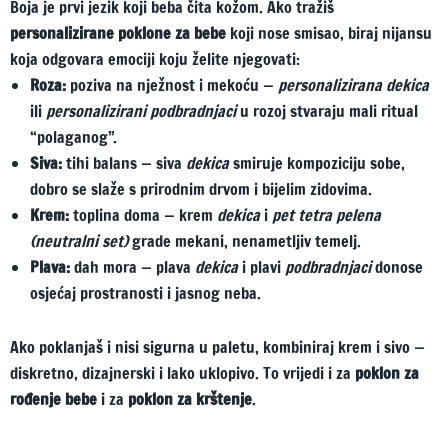
Boja je prvi jezik koji beba čita kožom. Ako tražiš
personalizirane poklone za bebe
koji nose smisao, biraj nijansu
koja odgovara emociji koju želite njegovati:
Roza:
poziva na nježnost i mekoću —
personalizirana dekica
ili
personalizirani podbradnjaci
u rozoj stvaraju mali ritual
“polaganog”.
Siva:
tihi balans — siva
dekica
smiruje kompoziciju sobe,
dobro se slaže s prirodnim drvom i bijelim zidovima.
Krem:
toplina doma — krem
dekica
i
pet tetra pelena
(neutralni set)
grade mekani, nenametljiv temelj.
Plava:
dah mora — plava
dekica
i plavi
podbradnjaci
donose
osjećaj prostranosti i jasnog neba.
Ako poklanjaš i nisi sigurna u paletu, kombiniraj krem i sivo —
diskretno, dizajnerski i lako uklopivo. To vrijedi i za
poklon za
rođenje bebe
i za
poklon za krštenje
.