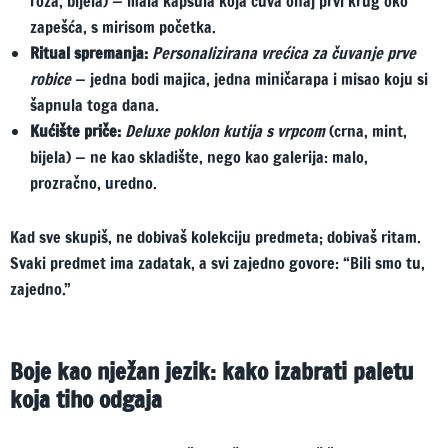
roza, bijela) — mala kapsula koja čuva onaj prvi krug oko
zapešća, s mirisom početka.
Ritual spremanja:
Personalizirana vrećica za čuvanje prve
robice
— jedna bodi majica, jedna miničarapa i misao koju si
šapnula toga dana.
Kućište priče:
Deluxe poklon kutija s vrpcom
(crna, mint,
bijela) — ne kao skladište, nego kao galerija: malo,
prozračno, uredno.
Kad sve skupiš, ne dobivaš kolekciju predmeta; dobivaš ritam.
Svaki predmet ima zadatak, a svi zajedno govore: “Bili smo tu,
zajedno.”
Boje kao nježan jezik: kako izabrati paletu
koja tiho odgaja