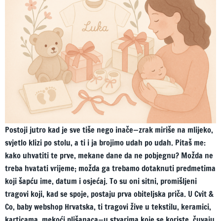
Postoji jutro kad je sve tiše nego inače—zrak miriše na mlijeko,
svjetlo klizi po stolu, a ti i ja brojimo udah po udah. Pitaš me:
kako uhvatiti te prve, mekane dane da ne pobjegnu? Možda ne
treba hvatati vrijeme; možda ga trebamo dotaknuti predmetima
koji šapću ime, datum i osjećaj. To su oni sitni, promišljeni
tragovi koji, kad se spoje, postaju prva obiteljska priča. U Cvit &
Co, baby webshop Hrvatska, ti tragovi žive u tekstilu, keramici,
karticama, mekoći plišanaca—u stvarima koje se koriste, čuvaju