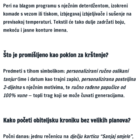
Peri na blagom programu s nježnim deterdžentom, izokreni
komade s vezom ili tiskom, izbjegavaj izbjeljivače i sušenje na
previsokoj temperaturi. Tekstil će tako dulje zadržati boju,
mekoću i jasne konture imena.
Što je promišljeno kao poklon za krštenje?
Predmeti s tihom simbolikom:
personalizirani ručno oslikani
tanjur
(ime i datum kao trajni zapis),
personalizirana posteljina
2-dijelna
s nježnim motivima, te
ručno rađene papučice od
100% vune
— topli trag koji se može čuvati generacijama.
Kako početi obiteljsku kroniku bez velikih planova?
Počni danas: jednu rečenicu na
dječju karticu “Sanjaj smjelo”
,