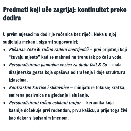
Predmeti koji uče zagrljaj: kontinuitet preko
dodira
U prvim mjesecima dodir je rečenica bez riječi. Neka u njoj
sudjeluju mekani, sigurni sugovornici:
Plišanac Zeko
ili
ručno rađeni medvjedići
— prvi prijatelji koji
“čuvaju mjesto” kad se makneš na trenutak po čašu vode.
Personalizirana pamučna vezica za dudu Cvit & Co
— mala
dizajnerska gesta koja spašava od traženja i daje strukturu
izlascima.
Kontrastne kartice i slikovnice
— minijature fokusa; kratka,
smirena pozivnica na gledanje i slušanje.
Personalizirani ručno oslikani tanjur
— keramika koja
kasnije dočekuje prvi rođendan, prvu kašicu, a prije toga živi
kao dekor s ispisanim imenom.