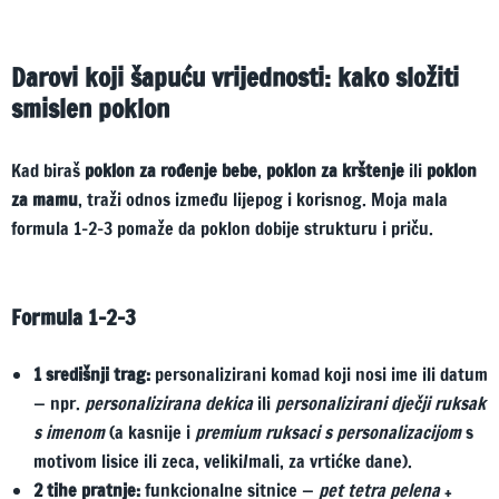
Darovi koji šapuću vrijednosti: kako složiti
smislen poklon
Kad biraš
poklon za rođenje bebe
,
poklon za krštenje
ili
poklon
za mamu
, traži odnos između lijepog i korisnog. Moja mala
formula 1–2–3 pomaže da poklon dobije strukturu i priču.
Formula 1–2–3
1 središnji trag:
personalizirani komad koji nosi ime ili datum
— npr.
personalizirana dekica
ili
personalizirani dječji ruksak
s imenom
(a kasnije i
premium ruksaci s personalizacijom
s
motivom lisice ili zeca, veliki/mali, za vrtićke dane).
2 tihe pratnje:
funkcionalne sitnice —
pet tetra pelena
+