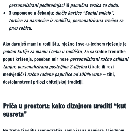
personalizirani podbradnjaci
ili
pamučna vezica za dudu
.
3 uspomene u čekanju:
dječje kartice “Sanjaj smjelo”
,
torbica za narukvice iz rodilišta
,
personalizirana vrećica za
prvu robicu
.
Ako daruješ mami u rodilištu, nježno i sve-u-jednom rješenje je
poklon kutija za mamu i bebu u rodilištu
. Za sakralne trenutke
poput krštenja, poseban mir nose
personalizirani ručno oslikani
tanjur
,
personalizirana posteljina 2-dijelna
(žirafe ili rozi
medvjedić) i
ručno rađene papučice od 100% vune
— tihi,
dostojanstveni prilozi obiteljskoj tradiciji.
Priča u prostoru: kako dizajnom urediti “kut
susreta”
Ne treba ti velika scenografija, samo jasna namjera. U jednom