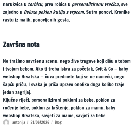
narukvica u
torbicu
, prva robica u
personaliziranu vrećicu
, sve
zajedno u
Deluxe poklon kutiju s vrpcom
. Sutra ponovi. Kronike
rastu iz malih, ponovljenih gesta.
Završna nota
Ne tražimo savršenu scenu, nego žive tragove koji dišu s tobom
i tvojom bebom. Ako ti treba iskra za početak, Cvit & Co — baby
webshop Hrvatska — čuva predmete koji se ne nameću, nego
šapću priču. I svaka je priča upravo onoliko duga koliko traje
jedan zagrljaj.
Ključne riječi: personalizirani pokloni za bebe, poklon za
rođenje bebe, poklon za krštenje, poklon za mamu, baby
webshop Hrvatska, savjeti za mame, savjeti za bebe
Author
Posted
Categories
antonija
21/06/2026
Blog
on