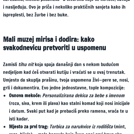
i nasljeđuju. Ovo je priča i nekoliko praktičnih savjeta kako ih
ispreplesti, bez žurbe i bez buke.
Mali muzej mirisa i dodira: kako
svakodnevicu pretvoriti u uspomenu
Zamisli
tihu nit
koja spaja današnji dan s nekom budućom
nedjeljom kad ćeš otvarati kutiju i vraćati se u ovaj trenutak.
Umjesto da skuplja prašinu, tvoja uspomena živi—pere se, nosi,
grli i dokumentira. Evo jedne jednostavne, tople kompozicije:
Osnova mekoće:
Personalizirana dekica za bebe s imenom
(roza, siva, krem ili plava) kao stalni komad koji nosi inicijale
i datum. Svaki put kad je prebaciš preko ramena, vraća te u
isti kadar.
Mjesto za prvi trag:
Torbica za narukvice iz rodilišta
(mint,