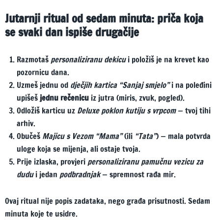
Jutarnji ritual od sedam minuta: priča koja
se svaki dan ispiše drugačije
Razmotaš
personaliziranu dekicu
i položiš je na krevet kao
pozornicu dana.
Uzmeš jednu od
dječjih kartica “Sanjaj smjelo”
i na poleđini
upišeš
jednu rečenicu
iz jutra (miris, zvuk, pogled).
Odložiš karticu uz
Deluxe poklon kutiju s vrpcom
— tvoj tihi
arhiv.
Obučeš
Majicu s Vezom “Mama”
(ili
“Tata”
) — mala potvrda
uloge koja se mijenja, ali ostaje tvoja.
Prije izlaska, provjeri
personaliziranu pamučnu vezicu za
dudu
i jedan
podbradnjak
— spremnost rađa mir.
Ovaj ritual nije popis zadataka, nego građa prisutnosti. Sedam
minuta koje te usidre.