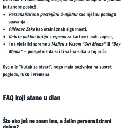
kutu sobe posloži:
Personaliziranu posteljinu 2-dijelnu
kao nježnu podlogu
spavanja,
Plišanac Zeko
kao stalni znak sigurnosti,
Deluxe poklon kutiju s vrpcom
za kartice i male zapise,
i na vješalici spremnu
Majicu s Vezom “Girl Mama”
ili
“Boy
Mama”
— podsjetnik da si i ti važna slika u toj priči.
Ovo nije “kutak za stvari”, nego mala pozivnica na susret
pogleda, ruku i vremena.
FAQ koji stane u dlan
Što ako još ne znam ime, a želim personalizirani
dojam?