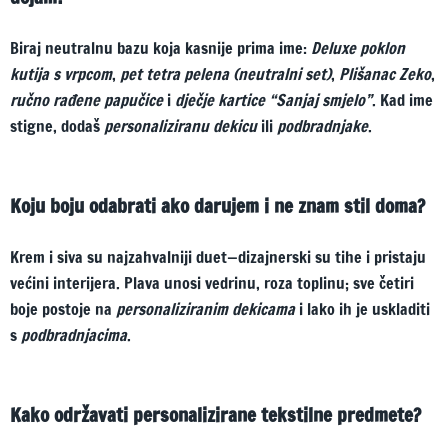
Biraj neutralnu bazu koja kasnije prima ime:
Deluxe poklon
kutija s vrpcom
,
pet tetra pelena (neutralni set)
,
Plišanac Zeko
,
ručno rađene papučice
i
dječje kartice “Sanjaj smjelo”
. Kad ime
stigne, dodaš
personaliziranu dekicu
ili
podbradnjake
.
Koju boju odabrati ako darujem i ne znam stil doma?
Krem i siva su najzahvalniji duet—dizajnerski su tihe i pristaju
većini interijera. Plava unosi vedrinu, roza toplinu; sve četiri
boje postoje na
personaliziranim dekicama
i lako ih je uskladiti
s
podbradnjacima
.
Kako održavati personalizirane tekstilne predmete?