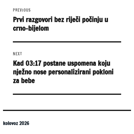
Navigacija
E
objava
R
PREVIOUS
N
Prvi razgovori bez riječi počinju u
Previous
A
crno-bijelom
post:
T
I
V
E
:
NEXT
Kad 03:17 postane uspomena koju
Next
nježno nose personalizirani pokloni
post:
za bebe
kolovoz 2026