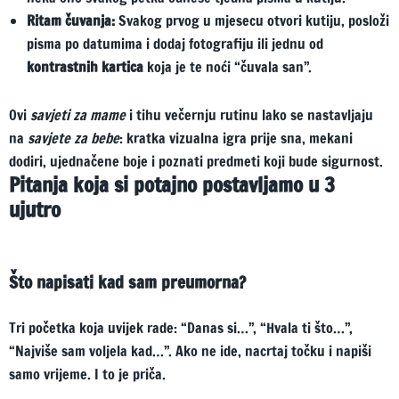
Ritam čuvanja:
Svakog prvog u mjesecu otvori kutiju, posloži
pisma po datumima i dodaj fotografiju ili jednu od
kontrastnih kartica
koja je te noći “čuvala san”.
Ovi
savjeti za mame
i tihu večernju rutinu lako se nastavljaju
na
savjete za bebe
: kratka vizualna igra prije sna, mekani
dodiri, ujednačene boje i poznati predmeti koji bude sigurnost.
Pitanja koja si potajno postavljamo u 3
ujutro
Što napisati kad sam preumorna?
Tri početka koja uvijek rade: “Danas si…”, “Hvala ti što…”,
“Najviše sam voljela kad…”. Ako ne ide, nacrtaj točku i napiši
samo vrijeme. I to je priča.