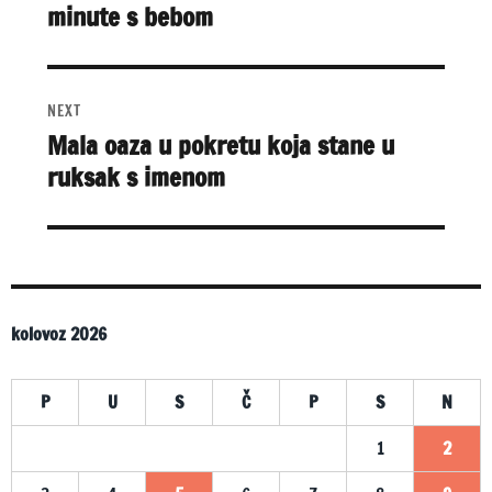
minute s bebom
post:
T
I
V
E
:
NEXT
Mala oaza u pokretu koja stane u
Next
ruksak s imenom
post:
kolovoz 2026
P
U
S
Č
P
S
N
1
2