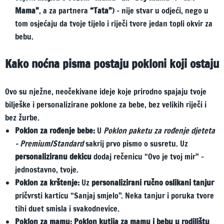
Mama”
, a za partnera
“Tata”
) – nije stvar u odjeći, nego u
tom osjećaju da tvoje tijelo i riječi tvore jedan topli okvir za
bebu.
Kako noćna pisma postaju pokloni koji ostaju
Ovo su nježne, neočekivane ideje koje prirodno spajaju tvoje
bilješke i personalizirane poklone za bebe, bez velikih riječi i
bez žurbe.
Poklon za rođenje bebe:
U
Poklon paketu za rođenje djeteta
– Premium/Standard
sakrij prvo pismo o susretu. Uz
personaliziranu dekicu
dodaj rečenicu “Ovo je tvoj mir” –
jednostavno, tvoje.
Poklon za krštenje:
Uz
personalizirani ručno oslikani tanjur
pričvrsti karticu “Sanjaj smjelo”. Neka tanjur i poruka tvore
tihi duet smisla i svakodnevice.
Poklon za mamu:
Poklon kutija za mamu i bebu u rodilištu