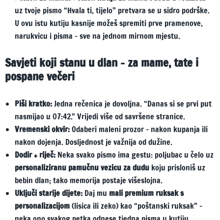
uz tvoje pismo “Hvala ti, tijelo” pretvara se u sidro podrške.
U ovu istu kutiju kasnije možeš spremiti prve pramenove,
narukvicu i pisma – sve na jednom mirnom mjestu.
Savjeti koji stanu u dlan – za mame, tate i
pospane večeri
Piši kratko:
Jedna rečenica je dovoljna. “Danas si se prvi put
nasmijao u 07:42.” Vrijedi više od savršene stranice.
Vremenski okvir:
Odaberi maleni prozor – nakon kupanja ili
nakon dojenja. Dosljednost je važnija od dužine.
Dodir + riječ:
Neka svako pismo ima gestu: poljubac u čelo uz
personaliziranu pamučnu vezicu za dudu
koju prisloniš uz
bebin dlan; tako memorija postaje višeslojna.
Uključi starije dijete:
Daj mu
mali premium ruksak s
personalizacijom
(lisica ili zeko) kao “poštanski ruksak” –
neka ono svakog petka odnese tjedna pisma u kutiju.