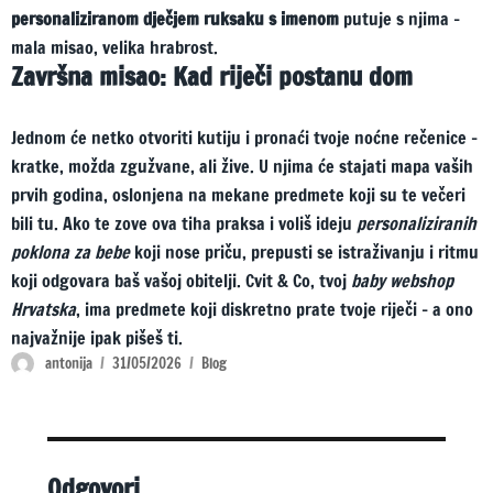
personaliziranom dječjem ruksaku s imenom
putuje s njima –
mala misao, velika hrabrost.
Završna misao: Kad riječi postanu dom
Jednom će netko otvoriti kutiju i pronaći tvoje noćne rečenice –
kratke, možda zgužvane, ali žive. U njima će stajati mapa vaših
prvih godina, oslonjena na mekane predmete koji su te večeri
bili tu. Ako te zove ova tiha praksa i voliš ideju
personaliziranih
poklona za bebe
koji nose priču, prepusti se istraživanju i ritmu
koji odgovara baš vašoj obitelji. Cvit & Co, tvoj
baby webshop
Hrvatska
, ima predmete koji diskretno prate tvoje riječi – a ono
najvažnije ipak pišeš ti.
Author
Posted
Categories
antonija
31/05/2026
Blog
on
Odgovori