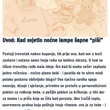
Uvod: Kad svjetlo noćne lampe šapne “piši”
Postoji trenutak nakon kupanja, tik prije sna, kad sve u kući
zastane i ostane samo tvoja ruka na bebinu obrazu. U tom se
tišom trenutku rađa mala ideja: što kad bi svaku večer zapisala
jednu rečenicu – noćno pismo bebi – i pustila da te sitne misli
polako postanu obiteljsko blago? Ova nježna navika spaja
emociju, dizajn i sjećanje; prirodno se pretače u personalizirani
poklon za rođenje bebe, u pažljiv poklon za krštenje, u tihi dar
za mamu i u priču koja se čita kad porastu. Ako tražiš toplu,
suvremenu praksu koja poštuje tvoje ritmove, ovo je za tebe – i