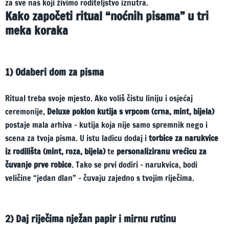
za sve nas koji živimo roditeljstvo iznutra.
Kako započeti ritual “noćnih pisama” u tri
meka koraka
1) Odaberi dom za pisma
Ritual treba svoje mjesto. Ako voliš čistu liniju i osjećaj
ceremonije,
Deluxe poklon kutija s vrpcom (crna, mint, bijela)
postaje mala arhiva – kutija koja nije samo spremnik nego i
scena za tvoja pisma. U istu ladicu dodaj i
torbice za narukvice
iz rodilišta (mint, roza, bijela)
te
personaliziranu vrećicu za
čuvanje prve robice
. Tako se prvi dodiri – narukvica, bodi
veličine “jedan dlan” – čuvaju zajedno s tvojim riječima.
2) Daj riječima nježan papir i mirnu rutinu