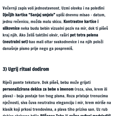
Večernji zapis voli jednostavnost. Uzmi olovku i na poleđini
Dječjih kartica “Sanjaj smjelo”
upiši dnevnu misao – datum,
jednu rečenicu, možda malu skicu.
Kontrastne kartice i
slikovnice
neka budu bebin vizualni poziv na mir, dok ti pišeš
kraj njih. Ako želiš taktilni okvir, raširi
pet tetra pelena
(neutralni set)
kao mali oltar svakodnevice i na njih položi
današnje pismo prije nego ga pospremiš.
3) Ugrij ritual dodirom
Riječi pamte teksture. Dok pišeš, bebu može grijati
personalizirana dekica za bebe s imenom
(roza, siva, krem ili
plava) – boja postaje ton tvog pisma. Roza pristaje trenucima
nježnosti, siva čuva neutralnu eleganciju i mir, krem miriše na
klasik koji prkosi trendovima, a plava tiho priziva san. Uz rub