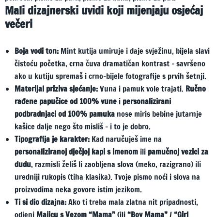
Mali dizajnerski uvidi koji mijenjaju osjećaj
večeri
Boja vodi ton:
Mint kutija umiruje i daje svježinu, bijela slavi
čistoću početka, crna čuva dramatičan kontrast – savršeno
ako u kutiju spremaš i crno-bijele fotografije s prvih šetnji.
Materijal priziva sjećanje:
Vuna i pamuk vole trajati.
Ručno
rađene papučice od 100% vune
i
personalizirani
podbradnjaci od 100% pamuka
nose miris bebine jutarnje
kašice dalje nego što misliš – i to je dobro.
Tipografija je karakter:
Kad naručuješ ime na
personaliziranoj dječjoj kapi s imenom
ili
pamučnoj vezici za
dudu
, razmisli želiš li zaobljena slova (meko, razigrano) ili
uredniji rukopis (tiha klasika). Tvoje pismo noći i slova na
proizvodima neka govore istim jezikom.
Ti si dio dizajna:
Ako ti treba mala zlatna nit pripadnosti,
odjeni
Majicu s Vezom “Mama”
(ili
“Boy Mama”
/
“Girl