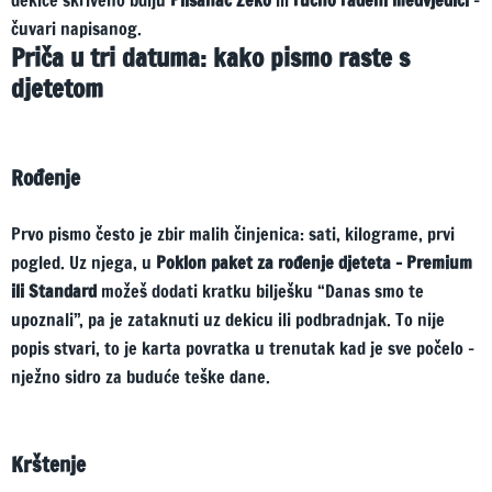
dekice skriveno bdiju
Plišanac Zeko
ili
ručno rađeni medvjedići
–
čuvari napisanog.
Priča u tri datuma: kako pismo raste s
djetetom
Rođenje
Prvo pismo često je zbir malih činjenica: sati, kilograme, prvi
pogled. Uz njega, u
Poklon paket za rođenje djeteta – Premium
ili Standard
možeš dodati kratku bilješku “Danas smo te
upoznali”, pa je zataknuti uz dekicu ili podbradnjak. To nije
popis stvari, to je karta povratka u trenutak kad je sve počelo –
nježno sidro za buduće teške dane.
Krštenje