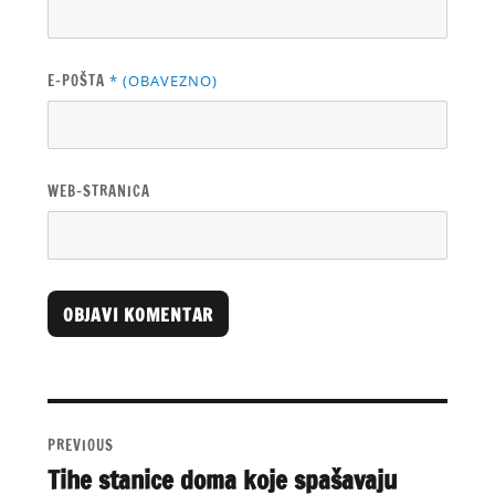
E-POŠTA
* (OBAVEZNO)
WEB-STRANICA
A
L
T
Navigacija
E
objava
R
PREVIOUS
N
Tihe stanice doma koje spašavaju
Previous
A