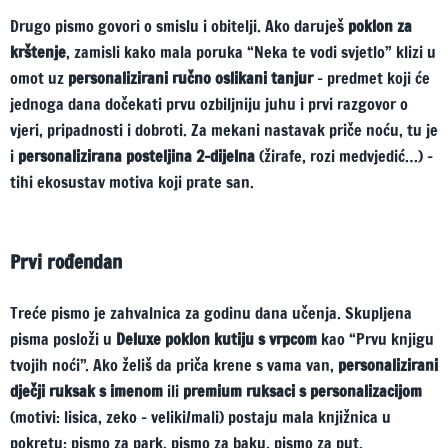
Drugo pismo govori o smislu i obitelji. Ako daruješ
poklon za
krštenje
, zamisli kako mala poruka “Neka te vodi svjetlo” klizi u
omot uz
personalizirani ručno oslikani tanjur
– predmet koji će
jednoga dana dočekati prvu ozbiljniju juhu i prvi razgovor o
vjeri, pripadnosti i dobroti. Za mekani nastavak priče noću, tu je
i
personalizirana posteljina 2-dijelna
(žirafe, rozi medvjedić…) –
tihi ekosustav motiva koji prate san.
Prvi rođendan
Treće pismo je zahvalnica za godinu dana učenja. Skupljena
pisma posloži u
Deluxe poklon kutiju s vrpcom
kao “Prvu knjigu
tvojih noći”. Ako želiš da priča krene s vama van,
personalizirani
dječji ruksak s imenom
ili
premium ruksaci s personalizacijom
(motivi: lisica, zeko – veliki/mali) postaju mala knjižnica u
pokretu: pismo za park, pismo za baku, pismo za put.