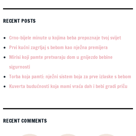
RECENT POSTS
Crno-bijele minute u kojima beba prepoznaje tvoj svijet
Prvi kućni zagrljaj s bebom kao nježna premijera
Mirisi koji pamte pretvaraju dom u gnijezdo bebine
sigurnosti
Torba koja pamti: nježni sistem boja za prve izlaske s bebom
Kuverta budućnosti koja mami vraća dah i bebi gradi priču
RECENT COMMENTS