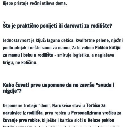
lijepo pristaje većini stilova doma.
Što je praktično ponijeti ili darovati za rodilište?
Jednostavnost je ključ: lagana dekica, kvalitetne pelene, nježni
podbradnjak i nešto samo za mamu. Zato volimo
Poklon kutiju
za mamu i bebu u rodilištu
– smiruje logistiku, a naglašava
brigu, ne količinu.
Kako čuvati prve uspomene da ne završe “svuda i
nigdje”?
Uspomene trebaju “dom”. Narukvice stavi u
Torbice za
narukvice iz rodilišta
, prvu robicu u
Personaliziranu vrećicu za
čuvanje prve robice
, bilješke i kartice složi u
Deluxe poklon