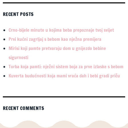
RECENT POSTS
Crno-bijele minute u kojima beba prepoznaje tvoj svijet
Prvi kućni zagrljaj s bebom kao nježna premijera
Mirisi koji pamte pretvaraju dom u gnijezdo bebine
sigurnosti
Torba koja pamti: nježni sistem boja za prve izlaske s bebom
Kuverta budućnosti koja mami vraća dah i bebi gradi priču
RECENT COMMENTS