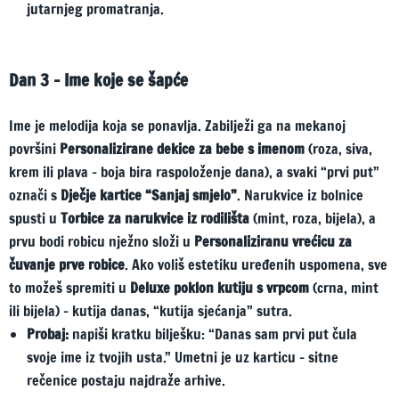
jutarnjeg promatranja.
Dan 3 – Ime koje se šapće
Ime je melodija koja se ponavlja. Zabilježi ga na mekanoj
površini
Personalizirane dekice za bebe s imenom
(roza, siva,
krem ili plava – boja bira raspoloženje dana), a svaki “prvi put”
označi s
Dječje kartice “Sanjaj smjelo”
. Narukvice iz bolnice
spusti u
Torbice za narukvice iz rodilišta
(mint, roza, bijela), a
prvu bodi robicu nježno složi u
Personaliziranu vrećicu za
čuvanje prve robice
. Ako voliš estetiku uređenih uspomena, sve
to možeš spremiti u
Deluxe poklon kutiju s vrpcom
(crna, mint
ili bijela) – kutija danas, “kutija sjećanja” sutra.
Probaj:
napiši kratku bilješku: “Danas sam prvi put čula
svoje ime iz tvojih usta.” Umetni je uz karticu – sitne
rečenice postaju najdraže arhive.