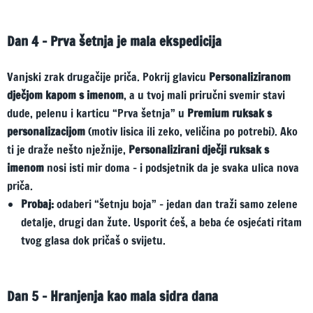
Dan 4 – Prva šetnja je mala ekspedicija
Vanjski zrak drugačije priča. Pokrij glavicu
Personaliziranom
dječjom kapom s imenom
, a u tvoj mali priručni svemir stavi
dude, pelenu i karticu “Prva šetnja” u
Premium ruksak s
personalizacijom
(motiv lisica ili zeko, veličina po potrebi). Ako
ti je draže nešto nježnije,
Personalizirani dječji ruksak s
imenom
nosi isti mir doma – i podsjetnik da je svaka ulica nova
priča.
Probaj:
odaberi “šetnju boja” – jedan dan traži samo zelene
detalje, drugi dan žute. Usporit ćeš, a beba će osjećati ritam
tvog glasa dok pričaš o svijetu.
Dan 5 – Hranjenja kao mala sidra dana