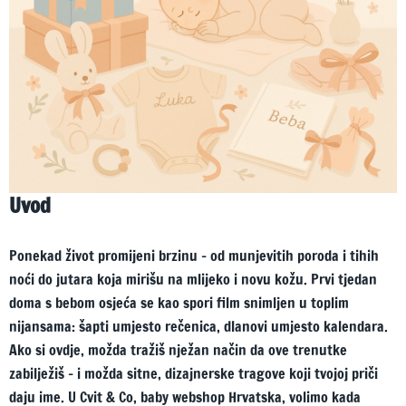
Uvod
Ponekad život promijeni brzinu – od munjevitih poroda i tihih
noći do jutara koja mirišu na mlijeko i novu kožu. Prvi tjedan
doma s bebom osjeća se kao spori film snimljen u toplim
nijansama: šapti umjesto rečenica, dlanovi umjesto kalendara.
Ako si ovdje, možda tražiš nježan način da ove trenutke
zabilježiš – i možda sitne, dizajnerske tragove koji tvojoj priči
daju ime. U Cvit & Co, baby webshop Hrvatska, volimo kada