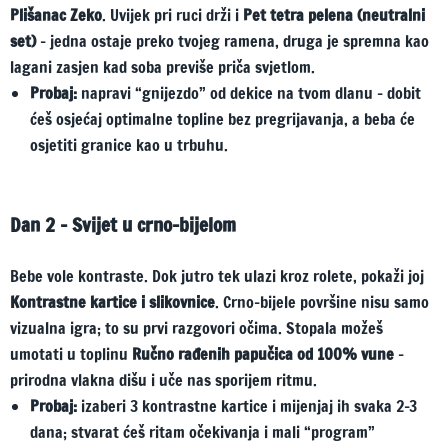
Plišanac Zeko
. Uvijek pri ruci drži i
Pet tetra pelena (neutralni
set)
– jedna ostaje preko tvojeg ramena, druga je spremna kao
lagani zasjen kad soba previše priča svjetlom.
Probaj:
napravi “gnijezdo” od dekice na tvom dlanu – dobit
ćeš osjećaj optimalne topline bez pregrijavanja, a beba će
osjetiti granice kao u trbuhu.
Dan 2 – Svijet u crno-bijelom
Bebe vole kontraste. Dok jutro tek ulazi kroz rolete, pokaži joj
Kontrastne kartice i slikovnice
. Crno-bijele površine nisu samo
vizualna igra; to su prvi razgovori očima. Stopala možeš
umotati u toplinu
Ručno rađenih papučica od 100% vune
–
prirodna vlakna dišu i uče nas sporijem ritmu.
Probaj:
izaberi 3 kontrastne kartice i mijenjaj ih svaka 2-3
dana; stvarat ćeš ritam očekivanja i mali “program”