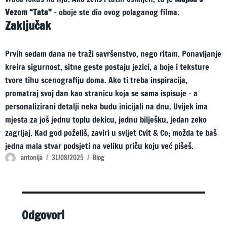
Vezom “Tata”
– oboje ste dio ovog polaganog filma.
Zaključak
Prvih sedam dana ne traži savršenstvo, nego ritam. Ponavljanje
kreira sigurnost, sitne geste postaju jezici, a boje i teksture
tvore tihu scenografiju doma. Ako ti treba inspiracija,
promatraj svoj dan kao stranicu koja se sama ispisuje – a
personalizirani detalji neka budu inicijali na dnu. Uvijek ima
mjesta za još jednu toplu dekicu, jednu bilješku, jedan zeko
zagrljaj. Kad god poželiš, zaviri u svijet Cvit & Co; možda te baš
jedna mala stvar podsjeti na veliku priču koju već pišeš.
Author
Posted
Categories
antonija
31/08/2025
Blog
on
Odgovori