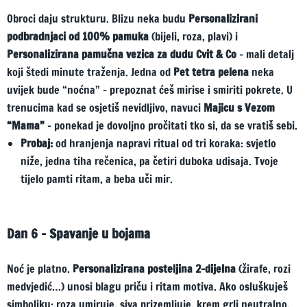
Obroci daju strukturu. Blizu neka budu
Personalizirani
podbradnjaci od 100% pamuka
(bijeli, roza, plavi) i
Personalizirana pamučna vezica za dudu Cvit & Co
– mali detalj
koji štedi minute traženja. Jedna od
Pet tetra pelena
neka
uvijek bude “noćna” – prepoznat ćeš mirise i smiriti pokrete. U
trenucima kad se osjetiš nevidljivo, navuci
Majicu s Vezom
“Mama”
– ponekad je dovoljno pročitati tko si, da se vratiš sebi.
Probaj:
od hranjenja napravi ritual od tri koraka: svjetlo
niže, jedna tiha rečenica, pa četiri duboka udisaja. Tvoje
tijelo pamti ritam, a beba uči mir.
Dan 6 – Spavanje u bojama
Noć je platno.
Personalizirana posteljina 2-dijelna
(žirafe, rozi
medvjedić…) unosi blagu priču i ritam motiva. Ako osluškuješ
simboliku: roza umiruje, siva prizemljuje, krem grli neutralno,