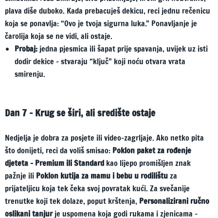
plava diše duboko. Kada prebacuješ dekicu, reci jednu rečenicu
koja se ponavlja: “Ovo je tvoja sigurna luka.” Ponavljanje je
čarolija koja se ne vidi, ali ostaje.
Probaj:
jedna pjesmica ili šapat prije spavanja, uvijek uz isti
dodir dekice – stvaraju “ključ” koji noću otvara vrata
smirenju.
Dan 7 – Krug se širi, ali središte ostaje
Nedjelja je dobra za posjete ili video-zagrljaje. Ako netko pita
što donijeti, reci da voliš smisao:
Poklon paket za rođenje
djeteta – Premium ili Standard
kao lijepo promišljen znak
pažnje ili
Poklon kutija za mamu i bebu u rodilištu
za
prijateljicu koja tek čeka svoj povratak kući. Za svečanije
trenutke koji tek dolaze, poput krštenja,
Personalizirani ručno
oslikani tanjur
je uspomena koja godi rukama i zjenicama –