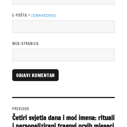
E-POŠTA
* (OBAVEZNO)
WEB-STRANICA
A
L
T
Navigacija
E
objava
R
PREVIOUS
N
Četiri svjetla dana i moć imena: rituali
Previous
A
i personalizirani tragovi prvih mjeseci
post:
T