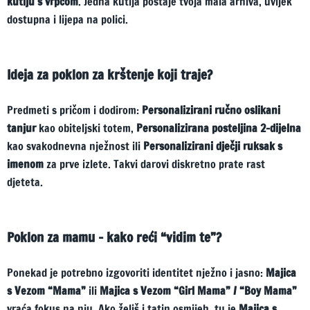
kutiju s vrpcom
. Jedna kutija postaje tvoja mala arhiva, uvijek
dostupna i lijepa na polici.
Ideja za poklon za krštenje koji traje?
Predmeti s pričom i dodirom:
Personalizirani ručno oslikani
tanjur
kao obiteljski totem,
Personalizirana posteljina 2-dijelna
kao svakodnevna nježnost ili
Personalizirani dječji ruksak s
imenom
za prve izlete. Takvi darovi diskretno prate rast
djeteta.
Poklon za mamu – kako reći “vidim te”?
Ponekad je potrebno izgovoriti identitet nježno i jasno:
Majica
s Vezom “Mama”
ili
Majica s Vezom “Girl Mama” / “Boy Mama”
vraća fokus na nju. Ako želiš i tatin osmijeh, tu je
Majica s