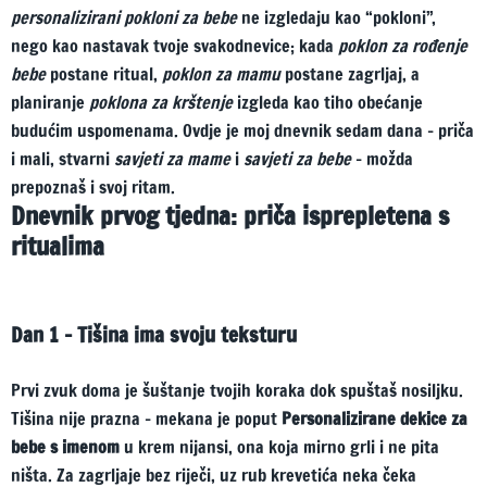
personalizirani pokloni za bebe
ne izgledaju kao “pokloni”,
nego kao nastavak tvoje svakodnevice; kada
poklon za rođenje
bebe
postane ritual,
poklon za mamu
postane zagrljaj, a
planiranje
poklona za krštenje
izgleda kao tiho obećanje
budućim uspomenama. Ovdje je moj dnevnik sedam dana – priča
i mali, stvarni
savjeti za mame
i
savjeti za bebe
– možda
prepoznaš i svoj ritam.
Dnevnik prvog tjedna: priča isprepletena s
ritualima
Dan 1 – Tišina ima svoju teksturu
Prvi zvuk doma je šuštanje tvojih koraka dok spuštaš nosiljku.
Tišina nije prazna – mekana je poput
Personalizirane dekice za
bebe s imenom
u krem nijansi, ona koja mirno grli i ne pita
ništa. Za zagrljaje bez riječi, uz rub krevetića neka čeka