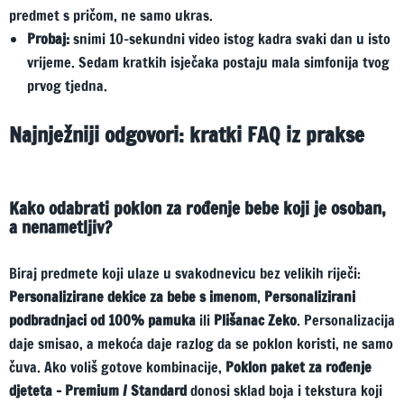
predmet s pričom, ne samo ukras.
Probaj:
snimi 10-sekundni video istog kadra svaki dan u isto
vrijeme. Sedam kratkih isječaka postaju mala simfonija tvog
prvog tjedna.
Najnježniji odgovori: kratki FAQ iz prakse
Kako odabrati poklon za rođenje bebe koji je osoban,
a nenametljiv?
Biraj predmete koji ulaze u svakodnevicu bez velikih riječi:
Personalizirane dekice za bebe s imenom
,
Personalizirani
podbradnjaci od 100% pamuka
ili
Plišanac Zeko
. Personalizacija
daje smisao, a mekoća daje razlog da se poklon koristi, ne samo
čuva. Ako voliš gotove kombinacije,
Poklon paket za rođenje
djeteta – Premium / Standard
donosi sklad boja i tekstura koji